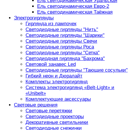
Ель светодинамическая Уральская
Ель светодинамическая Евро-2
Ель светодинамическая Таёжная
Электрогирлянды
Гирлянда из лампочек
Светодиодные гирлянды "Нить"
Светодиодные гирлянды "Шарики"
Светодиодные гирлянды Свечи
Светодиодные гирлянды Роса
Светодиодные гирлянды "Сетка"
Светодиодная гирлянда "Бахрома"
Световой занавес Led
Светодиодные гирлянды "Тающие сосульки"
Гибкий неон и Дюралайт
Комплекты электрогирлянд
Система электрогирлянд «Belt-Light» и
«Unibelt»
Комплектующие аксессуары
Световые решения
Световые перетяжки
Светодиодные проекторы
Декоративные светильники
Светодиодные снежинки