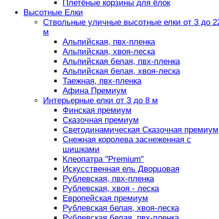
Плетёные корзины для ёлок
Высотные Елки
Ствольные уличные высотные елки от 3 до 2
м
Альпийская, пвх-пленка
Альпийская, хвоя-леска
Альпийская белая, пвх-пленка
Альпийская белая, хвоя-леска
Таежная, пвх-пленка
Афина Премиум
Интерьерные елки от 3 до 8 м
Финская премиум
Сказочная премиум
Светодинамическая Сказочная премиум
Снежная королева заснеженная с
шишками
Клеопатра "Premium"
Искусственная ель Дворцовая
Рублевская, пвх-пленка
Рублевская, хвоя - леска
Европейская премиум
Рублевская белая, хвоя-леска
Рублевская белая, пвх-пленка