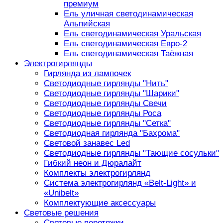
премиум
Ель уличная светодинамическая
Альпийская
Ель светодинамическая Уральская
Ель светодинамическая Евро-2
Ель светодинамическая Таёжная
Электрогирлянды
Гирлянда из лампочек
Светодиодные гирлянды "Нить"
Светодиодные гирлянды "Шарики"
Светодиодные гирлянды Свечи
Светодиодные гирлянды Роса
Светодиодные гирлянды "Сетка"
Светодиодная гирлянда "Бахрома"
Световой занавес Led
Светодиодные гирлянды "Тающие сосульки"
Гибкий неон и Дюралайт
Комплекты электрогирлянд
Система электрогирлянд «Belt-Light» и
«Unibelt»
Комплектующие аксессуары
Световые решения
Световые перетяжки