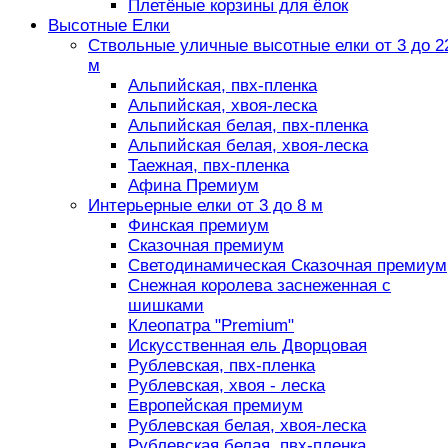
Плетёные корзины для ёлок
Высотные Елки
Ствольные уличные высотные елки от 3 до 2
м
Альпийская, пвх-пленка
Альпийская, хвоя-леска
Альпийская белая, пвх-пленка
Альпийская белая, хвоя-леска
Таежная, пвх-пленка
Афина Премиум
Интерьерные елки от 3 до 8 м
Финская премиум
Сказочная премиум
Светодинамическая Сказочная премиум
Снежная королева заснеженная с
шишками
Клеопатра "Premium"
Искусственная ель Дворцовая
Рублевская, пвх-пленка
Рублевская, хвоя - леска
Европейская премиум
Рублевская белая, хвоя-леска
Рублевская белая, пвх-пленка