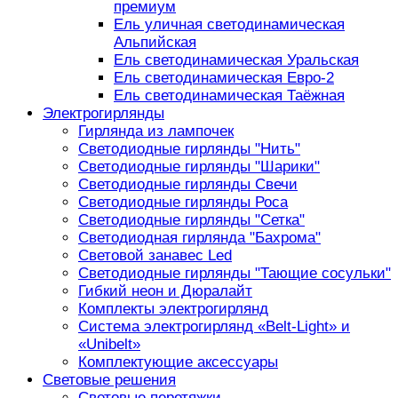
премиум
Ель уличная светодинамическая
Альпийская
Ель светодинамическая Уральская
Ель светодинамическая Евро-2
Ель светодинамическая Таёжная
Электрогирлянды
Гирлянда из лампочек
Светодиодные гирлянды "Нить"
Светодиодные гирлянды "Шарики"
Светодиодные гирлянды Свечи
Светодиодные гирлянды Роса
Светодиодные гирлянды "Сетка"
Светодиодная гирлянда "Бахрома"
Световой занавес Led
Светодиодные гирлянды "Тающие сосульки"
Гибкий неон и Дюралайт
Комплекты электрогирлянд
Система электрогирлянд «Belt-Light» и
«Unibelt»
Комплектующие аксессуары
Световые решения
Световые перетяжки