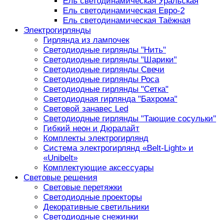
Ель светодинамическая Уральская
Ель светодинамическая Евро-2
Ель светодинамическая Таёжная
Электрогирлянды
Гирлянда из лампочек
Светодиодные гирлянды "Нить"
Светодиодные гирлянды "Шарики"
Светодиодные гирлянды Свечи
Светодиодные гирлянды Роса
Светодиодные гирлянды "Сетка"
Светодиодная гирлянда "Бахрома"
Световой занавес Led
Светодиодные гирлянды "Тающие сосульки"
Гибкий неон и Дюралайт
Комплекты электрогирлянд
Система электрогирлянд «Belt-Light» и
«Unibelt»
Комплектующие аксессуары
Световые решения
Световые перетяжки
Светодиодные проекторы
Декоративные светильники
Светодиодные снежинки