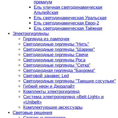
премиум
Ель уличная светодинамическая
Альпийская
Ель светодинамическая Уральская
Ель светодинамическая Евро-2
Ель светодинамическая Таёжная
Электрогирлянды
Гирлянда из лампочек
Светодиодные гирлянды "Нить"
Светодиодные гирлянды "Шарики"
Светодиодные гирлянды Свечи
Светодиодные гирлянды Роса
Светодиодные гирлянды "Сетка"
Светодиодная гирлянда "Бахрома"
Световой занавес Led
Светодиодные гирлянды "Тающие сосульки"
Гибкий неон и Дюралайт
Комплекты электрогирлянд
Система электрогирлянд «Belt-Light» и
«Unibelt»
Комплектующие аксессуары
Световые решения
Световые перетяжки