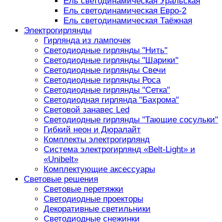
Ель светодинамическая Уральская
Ель светодинамическая Евро-2
Ель светодинамическая Таёжная
Электрогирлянды
Гирлянда из лампочек
Светодиодные гирлянды "Нить"
Светодиодные гирлянды "Шарики"
Светодиодные гирлянды Свечи
Светодиодные гирлянды Роса
Светодиодные гирлянды "Сетка"
Светодиодная гирлянда "Бахрома"
Световой занавес Led
Светодиодные гирлянды "Тающие сосульки"
Гибкий неон и Дюралайт
Комплекты электрогирлянд
Система электрогирлянд «Belt-Light» и
«Unibelt»
Комплектующие аксессуары
Световые решения
Световые перетяжки
Светодиодные проекторы
Декоративные светильники
Светодиодные снежинки