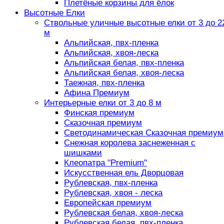
Плетёные корзины для ёлок
Высотные Елки
Ствольные уличные высотные елки от 3 до 2
м
Альпийская, пвх-пленка
Альпийская, хвоя-леска
Альпийская белая, пвх-пленка
Альпийская белая, хвоя-леска
Таежная, пвх-пленка
Афина Премиум
Интерьерные елки от 3 до 8 м
Финская премиум
Сказочная премиум
Светодинамическая Сказочная премиум
Снежная королева заснеженная с
шишками
Клеопатра "Premium"
Искусственная ель Дворцовая
Рублевская, пвх-пленка
Рублевская, хвоя - леска
Европейская премиум
Рублевская белая, хвоя-леска
Рублевская белая, пвх-пленка