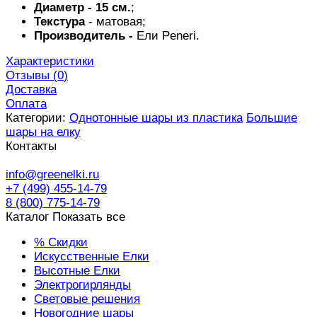
Диаметр - 15 см.
;
Текстура
- матовая;
Производитель -
Ели Peneri.
Характеристики
Отзывы (
0
)
Доставка
Оплата
Категории:
Однотонные шары из пластика
Большие
шары на елку
Контакты
info@greenelki.ru
+7 (499) 455-14-79
8 (800) 775-14-79
Каталог
Показать все
% Скидки
Искусственные Елки
Высотные Елки
Электрогирлянды
Световые решения
Новогодние шары