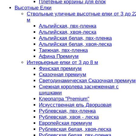
Плетёные корзины для ёлок
Высотные Елки
Ствольные уличные высотные елки от 3 до 2
м
Альпийская, пвх-пленка
Альпийская, хвоя-леска
Альпийская белая, пвх-пленка
Альпийская белая, хвоя-леска
Таежная, пвх-пленка
Афина Премиум
Интерьерные елки от 3 до 8 м
Финская премиум
Сказочная премиум
Светодинамическая Сказочная премиум
Снежная королева заснеженная с
шишками
Клеопатра "Premium"
Искусственная ель Дворцовая
Рублевская, пвх-пленка
Рублевская, хвоя - леска
Европейская премиум
Рублевская белая, хвоя-леска
Рублевская белая, пвх-пленка