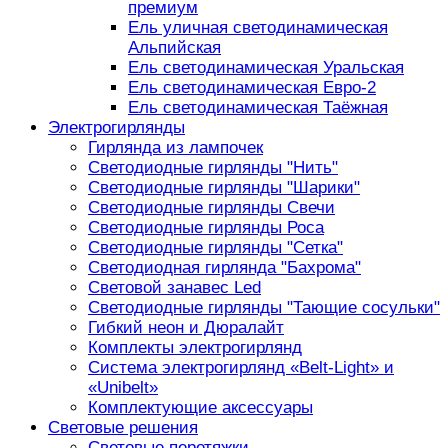
премиум
Ель уличная светодинамическая
Альпийская
Ель светодинамическая Уральская
Ель светодинамическая Евро-2
Ель светодинамическая Таёжная
Электрогирлянды
Гирлянда из лампочек
Светодиодные гирлянды "Нить"
Светодиодные гирлянды "Шарики"
Светодиодные гирлянды Свечи
Светодиодные гирлянды Роса
Светодиодные гирлянды "Сетка"
Светодиодная гирлянда "Бахрома"
Световой занавес Led
Светодиодные гирлянды "Тающие сосульки"
Гибкий неон и Дюралайт
Комплекты электрогирлянд
Система электрогирлянд «Belt-Light» и
«Unibelt»
Комплектующие аксессуары
Световые решения
Световые перетяжки