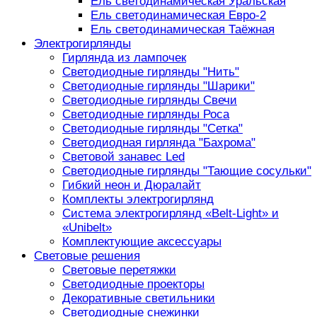
Ель светодинамическая Уральская
Ель светодинамическая Евро-2
Ель светодинамическая Таёжная
Электрогирлянды
Гирлянда из лампочек
Светодиодные гирлянды "Нить"
Светодиодные гирлянды "Шарики"
Светодиодные гирлянды Свечи
Светодиодные гирлянды Роса
Светодиодные гирлянды "Сетка"
Светодиодная гирлянда "Бахрома"
Световой занавес Led
Светодиодные гирлянды "Тающие сосульки"
Гибкий неон и Дюралайт
Комплекты электрогирлянд
Система электрогирлянд «Belt-Light» и
«Unibelt»
Комплектующие аксессуары
Световые решения
Световые перетяжки
Светодиодные проекторы
Декоративные светильники
Светодиодные снежинки