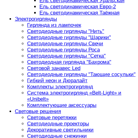
Ель светодинамическая Уральская
Ель светодинамическая Евро-2
Ель светодинамическая Таёжная
Электрогирлянды
Гирлянда из лампочек
Светодиодные гирлянды "Нить"
Светодиодные гирлянды "Шарики"
Светодиодные гирлянды Свечи
Светодиодные гирлянды Роса
Светодиодные гирлянды "Сетка"
Светодиодная гирлянда "Бахрома"
Световой занавес Led
Светодиодные гирлянды "Тающие сосульки"
Гибкий неон и Дюралайт
Комплекты электрогирлянд
Система электрогирлянд «Belt-Light» и
«Unibelt»
Комплектующие аксессуары
Световые решения
Световые перетяжки
Светодиодные проекторы
Декоративные светильники
Светодиодные снежинки