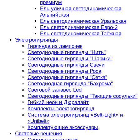
премиум
Ель уличная светодинамическая
Альпийская
Ель светодинамическая Уральская
Ель светодинамическая Евро-2
Ель светодинамическая Таёжная
Электрогирлянды
Гирлянда из лампочек
Светодиодные гирлянды "Нить"
Светодиодные гирлянды "Шарики"
Светодиодные гирлянды Свечи
Светодиодные гирлянды Роса
Светодиодные гирлянды "Сетка"
Светодиодная гирлянда "Бахрома"
Световой занавес Led
Светодиодные гирлянды "Тающие сосульки"
Гибкий неон и Дюралайт
Комплекты электрогирлянд
Система электрогирлянд «Belt-Light» и
«Unibelt»
Комплектующие аксессуары
Световые решения
Световые перетяжки