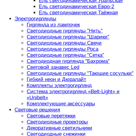
Ель светодинамическая Уральская
Ель светодинамическая Евро-2
Ель светодинамическая Таёжная
Электрогирлянды
Гирлянда из лампочек
Светодиодные гирлянды "Нить"
Светодиодные гирлянды "Шарики"
Светодиодные гирлянды Свечи
Светодиодные гирлянды Роса
Светодиодные гирлянды "Сетка"
Светодиодная гирлянда "Бахрома"
Световой занавес Led
Светодиодные гирлянды "Тающие сосульки"
Гибкий неон и Дюралайт
Комплекты электрогирлянд
Система электрогирлянд «Belt-Light» и
«Unibelt»
Комплектующие аксессуары
Световые решения
Световые перетяжки
Светодиодные проекторы
Декоративные светильники
Светодиодные снежинки