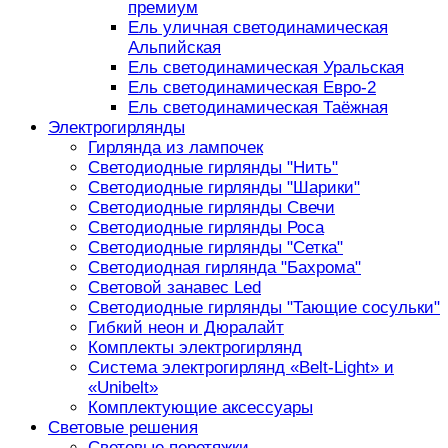
премиум
Ель уличная светодинамическая
Альпийская
Ель светодинамическая Уральская
Ель светодинамическая Евро-2
Ель светодинамическая Таёжная
Электрогирлянды
Гирлянда из лампочек
Светодиодные гирлянды "Нить"
Светодиодные гирлянды "Шарики"
Светодиодные гирлянды Свечи
Светодиодные гирлянды Роса
Светодиодные гирлянды "Сетка"
Светодиодная гирлянда "Бахрома"
Световой занавес Led
Светодиодные гирлянды "Тающие сосульки"
Гибкий неон и Дюралайт
Комплекты электрогирлянд
Система электрогирлянд «Belt-Light» и
«Unibelt»
Комплектующие аксессуары
Световые решения
Световые перетяжки