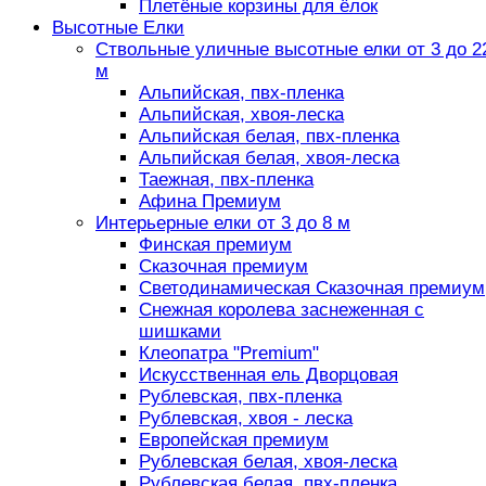
Плетёные корзины для ёлок
Высотные Елки
Ствольные уличные высотные елки от 3 до 2
м
Альпийская, пвх-пленка
Альпийская, хвоя-леска
Альпийская белая, пвх-пленка
Альпийская белая, хвоя-леска
Таежная, пвх-пленка
Афина Премиум
Интерьерные елки от 3 до 8 м
Финская премиум
Сказочная премиум
Светодинамическая Сказочная премиум
Снежная королева заснеженная с
шишками
Клеопатра "Premium"
Искусственная ель Дворцовая
Рублевская, пвх-пленка
Рублевская, хвоя - леска
Европейская премиум
Рублевская белая, хвоя-леска
Рублевская белая, пвх-пленка