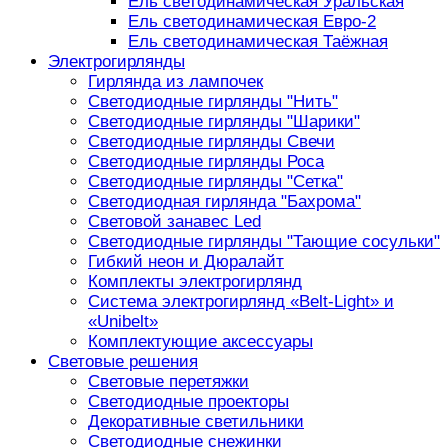
Ель светодинамическая Уральская
Ель светодинамическая Евро-2
Ель светодинамическая Таёжная
Электрогирлянды
Гирлянда из лампочек
Светодиодные гирлянды "Нить"
Светодиодные гирлянды "Шарики"
Светодиодные гирлянды Свечи
Светодиодные гирлянды Роса
Светодиодные гирлянды "Сетка"
Светодиодная гирлянда "Бахрома"
Световой занавес Led
Светодиодные гирлянды "Тающие сосульки"
Гибкий неон и Дюралайт
Комплекты электрогирлянд
Система электрогирлянд «Belt-Light» и
«Unibelt»
Комплектующие аксессуары
Световые решения
Световые перетяжки
Светодиодные проекторы
Декоративные светильники
Светодиодные снежинки