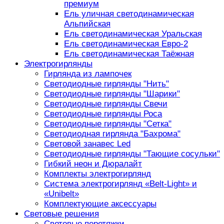
премиум
Ель уличная светодинамическая
Альпийская
Ель светодинамическая Уральская
Ель светодинамическая Евро-2
Ель светодинамическая Таёжная
Электрогирлянды
Гирлянда из лампочек
Светодиодные гирлянды "Нить"
Светодиодные гирлянды "Шарики"
Светодиодные гирлянды Свечи
Светодиодные гирлянды Роса
Светодиодные гирлянды "Сетка"
Светодиодная гирлянда "Бахрома"
Световой занавес Led
Светодиодные гирлянды "Тающие сосульки"
Гибкий неон и Дюралайт
Комплекты электрогирлянд
Система электрогирлянд «Belt-Light» и
«Unibelt»
Комплектующие аксессуары
Световые решения
Световые перетяжки