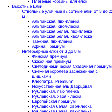
Плетёные корзины для ёлок
Высотные Елки
Ствольные уличные высотные елки от 3 до 2
м
Альпийская, пвх-пленка
Альпийская, хвоя-леска
Альпийская белая, пвх-пленка
Альпийская белая, хвоя-леска
Таежная, пвх-пленка
Афина Премиум
Интерьерные елки от 3 до 8 м
Финская премиум
Сказочная премиум
Светодинамическая Сказочная премиум
Снежная королева заснеженная с
шишками
Клеопатра "Premium"
Искусственная ель Дворцовая
Рублевская, пвх-пленка
Рублевская, хвоя - леска
Европейская премиум
Рублевская белая, хвоя-леска
Рублевская белая, пвх-пленка