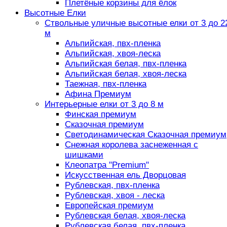
Плетёные корзины для ёлок
Высотные Елки
Ствольные уличные высотные елки от 3 до 2
м
Альпийская, пвх-пленка
Альпийская, хвоя-леска
Альпийская белая, пвх-пленка
Альпийская белая, хвоя-леска
Таежная, пвх-пленка
Афина Премиум
Интерьерные елки от 3 до 8 м
Финская премиум
Сказочная премиум
Светодинамическая Сказочная премиум
Снежная королева заснеженная с
шишками
Клеопатра "Premium"
Искусственная ель Дворцовая
Рублевская, пвх-пленка
Рублевская, хвоя - леска
Европейская премиум
Рублевская белая, хвоя-леска
Рублевская белая, пвх-пленка