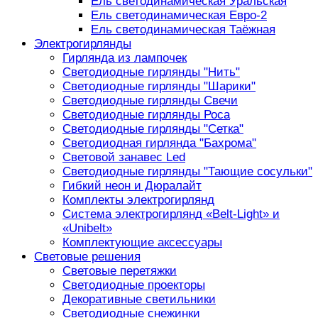
Ель светодинамическая Уральская
Ель светодинамическая Евро-2
Ель светодинамическая Таёжная
Электрогирлянды
Гирлянда из лампочек
Светодиодные гирлянды "Нить"
Светодиодные гирлянды "Шарики"
Светодиодные гирлянды Свечи
Светодиодные гирлянды Роса
Светодиодные гирлянды "Сетка"
Светодиодная гирлянда "Бахрома"
Световой занавес Led
Светодиодные гирлянды "Тающие сосульки"
Гибкий неон и Дюралайт
Комплекты электрогирлянд
Система электрогирлянд «Belt-Light» и
«Unibelt»
Комплектующие аксессуары
Световые решения
Световые перетяжки
Светодиодные проекторы
Декоративные светильники
Светодиодные снежинки