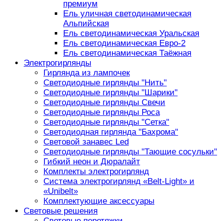
премиум
Ель уличная светодинамическая
Альпийская
Ель светодинамическая Уральская
Ель светодинамическая Евро-2
Ель светодинамическая Таёжная
Электрогирлянды
Гирлянда из лампочек
Светодиодные гирлянды "Нить"
Светодиодные гирлянды "Шарики"
Светодиодные гирлянды Свечи
Светодиодные гирлянды Роса
Светодиодные гирлянды "Сетка"
Светодиодная гирлянда "Бахрома"
Световой занавес Led
Светодиодные гирлянды "Тающие сосульки"
Гибкий неон и Дюралайт
Комплекты электрогирлянд
Система электрогирлянд «Belt-Light» и
«Unibelt»
Комплектующие аксессуары
Световые решения
Световые перетяжки