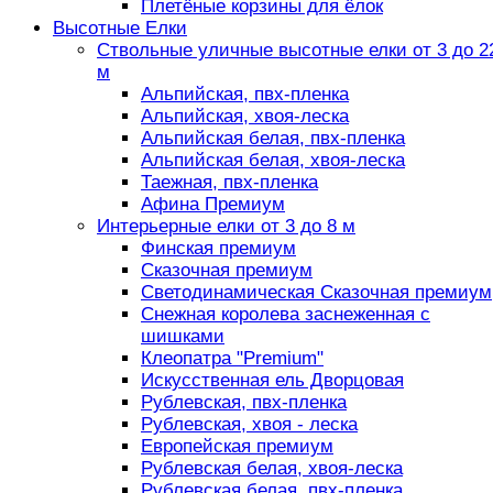
Плетёные корзины для ёлок
Высотные Елки
Ствольные уличные высотные елки от 3 до 2
м
Альпийская, пвх-пленка
Альпийская, хвоя-леска
Альпийская белая, пвх-пленка
Альпийская белая, хвоя-леска
Таежная, пвх-пленка
Афина Премиум
Интерьерные елки от 3 до 8 м
Финская премиум
Сказочная премиум
Светодинамическая Сказочная премиум
Снежная королева заснеженная с
шишками
Клеопатра "Premium"
Искусственная ель Дворцовая
Рублевская, пвх-пленка
Рублевская, хвоя - леска
Европейская премиум
Рублевская белая, хвоя-леска
Рублевская белая, пвх-пленка