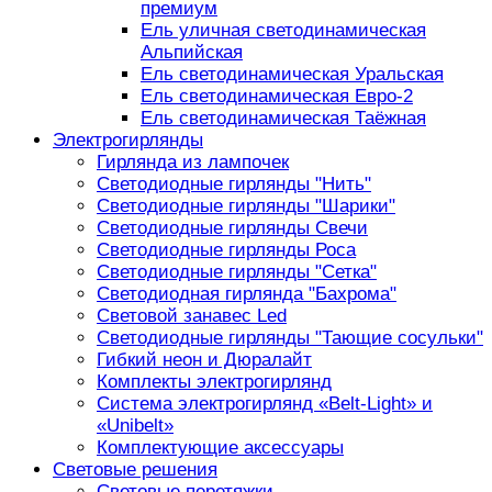
премиум
Ель уличная светодинамическая
Альпийская
Ель светодинамическая Уральская
Ель светодинамическая Евро-2
Ель светодинамическая Таёжная
Электрогирлянды
Гирлянда из лампочек
Светодиодные гирлянды "Нить"
Светодиодные гирлянды "Шарики"
Светодиодные гирлянды Свечи
Светодиодные гирлянды Роса
Светодиодные гирлянды "Сетка"
Светодиодная гирлянда "Бахрома"
Световой занавес Led
Светодиодные гирлянды "Тающие сосульки"
Гибкий неон и Дюралайт
Комплекты электрогирлянд
Система электрогирлянд «Belt-Light» и
«Unibelt»
Комплектующие аксессуары
Световые решения
Световые перетяжки