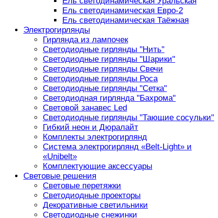
Ель светодинамическая Уральская
Ель светодинамическая Евро-2
Ель светодинамическая Таёжная
Электрогирлянды
Гирлянда из лампочек
Светодиодные гирлянды "Нить"
Светодиодные гирлянды "Шарики"
Светодиодные гирлянды Свечи
Светодиодные гирлянды Роса
Светодиодные гирлянды "Сетка"
Светодиодная гирлянда "Бахрома"
Световой занавес Led
Светодиодные гирлянды "Тающие сосульки"
Гибкий неон и Дюралайт
Комплекты электрогирлянд
Система электрогирлянд «Belt-Light» и
«Unibelt»
Комплектующие аксессуары
Световые решения
Световые перетяжки
Светодиодные проекторы
Декоративные светильники
Светодиодные снежинки