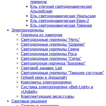
премиум
Ель уличная светодинамическая
Альпийская
Ель светодинамическая Уральская
Ель светодинамическая Евро-2
Ель светодинамическая Таёжная
Электрогирлянды
Гирлянда из лампочек
Светодиодные гирлянды "Нить"
Светодиодные гирлянды "Шарики"
Светодиодные гирлянды Свечи
Светодиодные гирлянды Роса
Светодиодные гирлянды "Сетка"
Светодиодная гирлянда "Бахрома"
Световой занавес Led
Светодиодные гирлянды "Тающие сосульки"
Гибкий неон и Дюралайт
Комплекты электрогирлянд
Система электрогирлянд «Belt-Light» и
«Unibelt»
Комплектующие аксессуары
Световые решения
Световые перетяжки