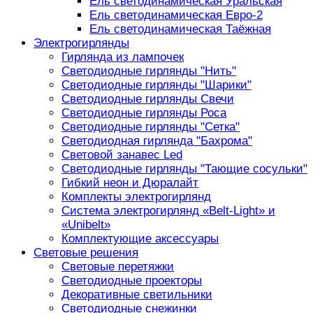
Ель светодинамическая Уральская
Ель светодинамическая Евро-2
Ель светодинамическая Таёжная
Электрогирлянды
Гирлянда из лампочек
Светодиодные гирлянды "Нить"
Светодиодные гирлянды "Шарики"
Светодиодные гирлянды Свечи
Светодиодные гирлянды Роса
Светодиодные гирлянды "Сетка"
Светодиодная гирлянда "Бахрома"
Световой занавес Led
Светодиодные гирлянды "Тающие сосульки"
Гибкий неон и Дюралайт
Комплекты электрогирлянд
Система электрогирлянд «Belt-Light» и
«Unibelt»
Комплектующие аксессуары
Световые решения
Световые перетяжки
Светодиодные проекторы
Декоративные светильники
Светодиодные снежинки