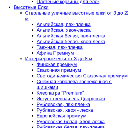
Плетёные корзины для ёлок
Высотные Елки
Ствольные уличные высотные елки от 3 до 2
м
Альпийская, пвх-пленка
Альпийская, хвоя-леска
Альпийская белая, пвх-пленка
Альпийская белая, хвоя-леска
Таежная, пвх-пленка
Афина Премиум
Интерьерные елки от 3 до 8 м
Финская премиум
Сказочная премиум
Светодинамическая Сказочная премиум
Снежная королева заснеженная с
шишками
Клеопатра "Premium"
Искусственная ель Дворцовая
Рублевская, пвх-пленка
Рублевская, хвоя - леска
Европейская премиум
Рублевская белая, хвоя-леска
Рублевская белая, пвх-пленка