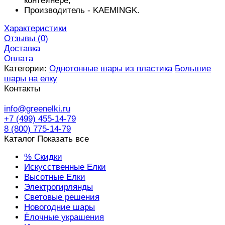
контейнере;
Производитель -
KAEMINGK
.
Характеристики
Отзывы (
0
)
Доставка
Оплата
Категории:
Однотонные шары из пластика
Большие
шары на елку
Контакты
info@greenelki.ru
+7 (499) 455-14-79
8 (800) 775-14-79
Каталог
Показать все
% Скидки
Искусственные Елки
Высотные Елки
Электрогирлянды
Световые решения
Новогодние шары
Ёлочные украшения