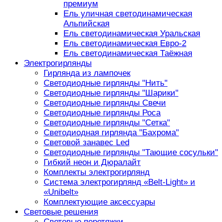
премиум
Ель уличная светодинамическая
Альпийская
Ель светодинамическая Уральская
Ель светодинамическая Евро-2
Ель светодинамическая Таёжная
Электрогирлянды
Гирлянда из лампочек
Светодиодные гирлянды "Нить"
Светодиодные гирлянды "Шарики"
Светодиодные гирлянды Свечи
Светодиодные гирлянды Роса
Светодиодные гирлянды "Сетка"
Светодиодная гирлянда "Бахрома"
Световой занавес Led
Светодиодные гирлянды "Тающие сосульки"
Гибкий неон и Дюралайт
Комплекты электрогирлянд
Система электрогирлянд «Belt-Light» и
«Unibelt»
Комплектующие аксессуары
Световые решения
Световые перетяжки