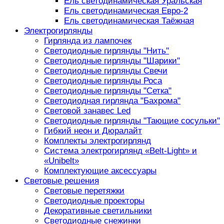
Ель светодинамическая Уральская
Ель светодинамическая Евро-2
Ель светодинамическая Таёжная
Электрогирлянды
Гирлянда из лампочек
Светодиодные гирлянды "Нить"
Светодиодные гирлянды "Шарики"
Светодиодные гирлянды Свечи
Светодиодные гирлянды Роса
Светодиодные гирлянды "Сетка"
Светодиодная гирлянда "Бахрома"
Световой занавес Led
Светодиодные гирлянды "Тающие сосульки"
Гибкий неон и Дюралайт
Комплекты электрогирлянд
Система электрогирлянд «Belt-Light» и
«Unibelt»
Комплектующие аксессуары
Световые решения
Световые перетяжки
Светодиодные проекторы
Декоративные светильники
Светодиодные снежинки