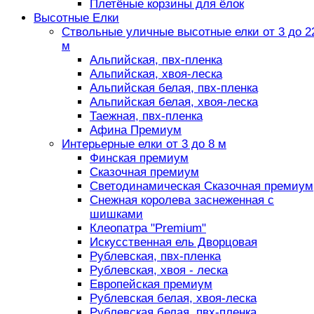
Плетёные корзины для ёлок
Высотные Елки
Ствольные уличные высотные елки от 3 до 2
м
Альпийская, пвх-пленка
Альпийская, хвоя-леска
Альпийская белая, пвх-пленка
Альпийская белая, хвоя-леска
Таежная, пвх-пленка
Афина Премиум
Интерьерные елки от 3 до 8 м
Финская премиум
Сказочная премиум
Светодинамическая Сказочная премиум
Снежная королева заснеженная с
шишками
Клеопатра "Premium"
Искусственная ель Дворцовая
Рублевская, пвх-пленка
Рублевская, хвоя - леска
Европейская премиум
Рублевская белая, хвоя-леска
Рублевская белая, пвх-пленка