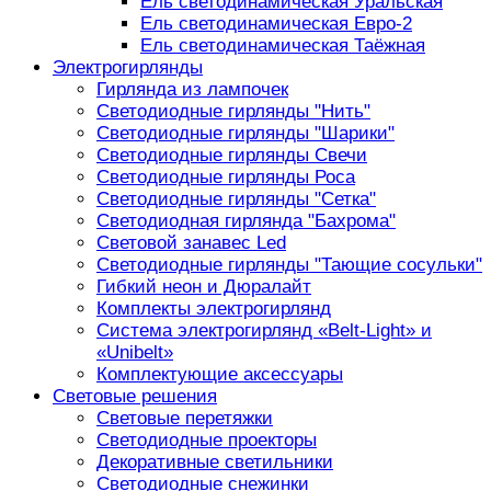
Ель светодинамическая Уральская
Ель светодинамическая Евро-2
Ель светодинамическая Таёжная
Электрогирлянды
Гирлянда из лампочек
Светодиодные гирлянды "Нить"
Светодиодные гирлянды "Шарики"
Светодиодные гирлянды Свечи
Светодиодные гирлянды Роса
Светодиодные гирлянды "Сетка"
Светодиодная гирлянда "Бахрома"
Световой занавес Led
Светодиодные гирлянды "Тающие сосульки"
Гибкий неон и Дюралайт
Комплекты электрогирлянд
Система электрогирлянд «Belt-Light» и
«Unibelt»
Комплектующие аксессуары
Световые решения
Световые перетяжки
Светодиодные проекторы
Декоративные светильники
Светодиодные снежинки