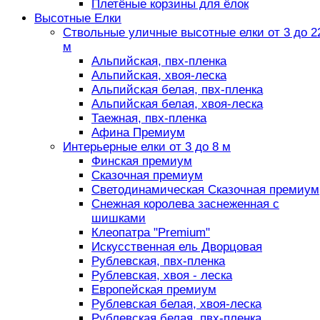
Плетёные корзины для ёлок
Высотные Елки
Ствольные уличные высотные елки от 3 до 2
м
Альпийская, пвх-пленка
Альпийская, хвоя-леска
Альпийская белая, пвх-пленка
Альпийская белая, хвоя-леска
Таежная, пвх-пленка
Афина Премиум
Интерьерные елки от 3 до 8 м
Финская премиум
Сказочная премиум
Светодинамическая Сказочная премиум
Снежная королева заснеженная с
шишками
Клеопатра "Premium"
Искусственная ель Дворцовая
Рублевская, пвх-пленка
Рублевская, хвоя - леска
Европейская премиум
Рублевская белая, хвоя-леска
Рублевская белая, пвх-пленка