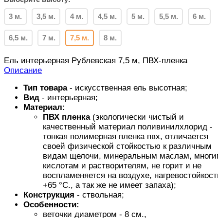
3 м.
3,5 м.
4 м.
4,5 м.
5 м.
5,5 м.
6 м.
6,5 м.
7 м.
7,5 м.
8 м.
Ель интерьерная Рублевская 7,5 м, ПВХ-пленка
Описание
Тип товара
- искусственная ель высотная;
Вид
- интерьерная;
Материал:
ПВХ пленка
(экологически чистый и
качественный материал поливинилхлорид -
тонкая полимерная пленка пвх, отличается
своей физической стойкостью к различным
видам щелочи, минеральным маслам, многи
кислотам и растворителям, не горит и не
воспламеняется на воздухе, нагревостойкост
+65 °C., а так же не имеет запаха);
Конструкция
- ствольная;
Особенности:
веточки диаметром - 8 см.,