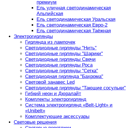
премиум
Ель уличная светодинамическая
Альпийская
Ель светодинамическая Уральская
Ель светодинамическая Евро-2
Ель светодинамическая Таёжная
Электрогирлянды
Гирлянда из лампочек
Светодиодные гирлянды "Нить"
Светодиодные гирлянды "Шарики"
Светодиодные гирлянды Свечи
Светодиодные гирлянды Роса
Светодиодные гирлянды "Сетка"
Светодиодная гирлянда "Бахрома"
Световой занавес Led
Светодиодные гирлянды "Тающие сосульки"
Гибкий неон и Дюралайт
Комплекты электрогирлянд
Система электрогирлянд «Belt-Light» и
«Unibelt»
Комплектующие аксессуары
Световые решения
Световые перетяжки