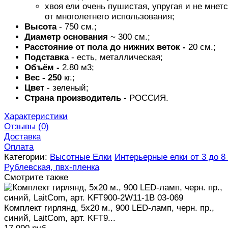
хвоя ели очень пушистая, упругая и не мнет
от многолетнего использования;
Высота
- 750 см.;
Диаметр основания
~ 300 см.;
Расстояние от пола до нижних веток -
20 см.;
Подставка
- есть, металлическая;
Объём -
2.80 м3;
Вес - 250
кг.;
Цвет
- зеленый;
Страна производитель
- РОССИЯ.
Характеристики
Отзывы (
0
)
Доставка
Оплата
Категории:
Высотные Елки
Интерьерные елки от 3 до 8
Рублевская, пвх-пленка
Смотрите также
Комплект гирлянд, 5x20 м., 900 LED-ламп, черн. пр.,
cиний, LaitCom, арт. KFT9...