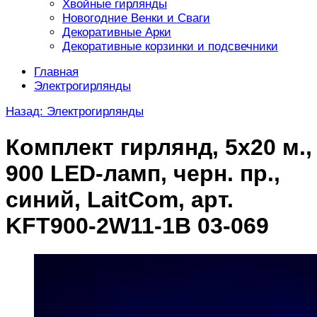
Хвойные гирлянды
Новогодние Венки и Сваги
Декоративные Арки
Декоративные корзинки и подсвечники
Главная
Электрогирлянды
Назад: Электрогирлянды
Комплект гирлянд, 5x20 м.,
900 LED-ламп, черн. пр.,
cиний, LaitCom, арт.
KFT900-2W11-1B 03-069