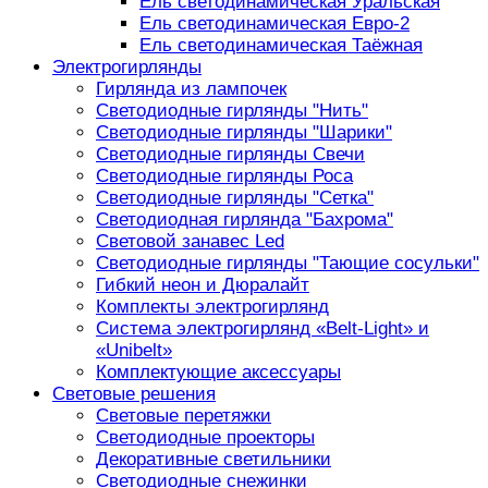
Ель светодинамическая Уральская
Ель светодинамическая Евро-2
Ель светодинамическая Таёжная
Электрогирлянды
Гирлянда из лампочек
Светодиодные гирлянды "Нить"
Светодиодные гирлянды "Шарики"
Светодиодные гирлянды Свечи
Светодиодные гирлянды Роса
Светодиодные гирлянды "Сетка"
Светодиодная гирлянда "Бахрома"
Световой занавес Led
Светодиодные гирлянды "Тающие сосульки"
Гибкий неон и Дюралайт
Комплекты электрогирлянд
Система электрогирлянд «Belt-Light» и
«Unibelt»
Комплектующие аксессуары
Световые решения
Световые перетяжки
Светодиодные проекторы
Декоративные светильники
Светодиодные снежинки