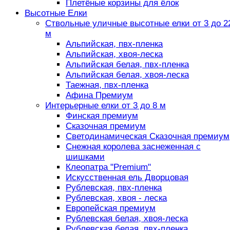
Плетёные корзины для ёлок
Высотные Елки
Ствольные уличные высотные елки от 3 до 2
м
Альпийская, пвх-пленка
Альпийская, хвоя-леска
Альпийская белая, пвх-пленка
Альпийская белая, хвоя-леска
Таежная, пвх-пленка
Афина Премиум
Интерьерные елки от 3 до 8 м
Финская премиум
Сказочная премиум
Светодинамическая Сказочная премиум
Снежная королева заснеженная с
шишками
Клеопатра "Premium"
Искусственная ель Дворцовая
Рублевская, пвх-пленка
Рублевская, хвоя - леска
Европейская премиум
Рублевская белая, хвоя-леска
Рублевская белая, пвх-пленка