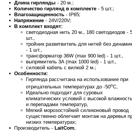
Длина
гирлянды
- 20 м.;
Количество гирлянд в комплекте
- 5 шт.;
Влагозащищенность
- IP65;
Напряжение
- 24V/220V;
В комплект входят:
светодиодная нить 20 м., 180 светодиодов - 
шт.,
тройник разветвитель для нитей без динами
- 1 шт.,
трансформатор 36W (max 900 led) - 1 шт.,
выпрямитель 3А (max 1000 led) - 1 шт.,
силовой кабель с вилкой 2 м.;
Особенности:
Гирлянда рассчитана на использование при
o
отрицательных температурах до -50
C,
Идеально подходит для суровых
климатических условий с высокой влажност
и перепадами температур,
Мягкий морозостойкий силиконовый провод
существенно облегчает монтаж на деревья п
низких температурах;
Производитель -
LaitCom.