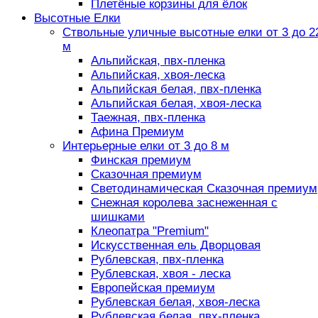
Плетёные корзины для ёлок
Высотные Елки
Ствольные уличные высотные елки от 3 до 2
м
Альпийская, пвх-пленка
Альпийская, хвоя-леска
Альпийская белая, пвх-пленка
Альпийская белая, хвоя-леска
Таежная, пвх-пленка
Афина Премиум
Интерьерные елки от 3 до 8 м
Финская премиум
Сказочная премиум
Светодинамическая Сказочная премиум
Снежная королева заснеженная с
шишками
Клеопатра "Premium"
Искусственная ель Дворцовая
Рублевская, пвх-пленка
Рублевская, хвоя - леска
Европейская премиум
Рублевская белая, хвоя-леска
Рублевская белая, пвх-пленка