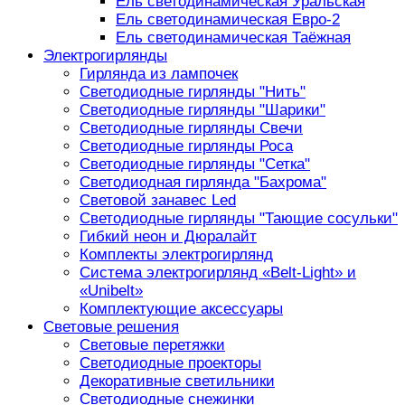
Ель светодинамическая Уральская
Ель светодинамическая Евро-2
Ель светодинамическая Таёжная
Электрогирлянды
Гирлянда из лампочек
Светодиодные гирлянды "Нить"
Светодиодные гирлянды "Шарики"
Светодиодные гирлянды Свечи
Светодиодные гирлянды Роса
Светодиодные гирлянды "Сетка"
Светодиодная гирлянда "Бахрома"
Световой занавес Led
Светодиодные гирлянды "Тающие сосульки"
Гибкий неон и Дюралайт
Комплекты электрогирлянд
Система электрогирлянд «Belt-Light» и
«Unibelt»
Комплектующие аксессуары
Световые решения
Световые перетяжки
Светодиодные проекторы
Декоративные светильники
Светодиодные снежинки