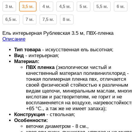
3 м.
3,5 м.
4 м.
4,5 м.
5 м.
5,5 м.
6 м.
6,5 м.
7 м.
7,5 м.
8 м.
Ель интерьерная Рублевская 3.5 м, ПВХ-пленка
Описание
Тип товара
- искусственная ель высотная;
Вид
- интерьерная;
Материал:
ПВХ пленка
(экологически чистый и
качественный материал поливинилхлорид -
тонкая полимерная пленка пвх, отличается
своей физической стойкостью к различным
видам щелочи, минеральным маслам, многи
кислотам и растворителям, не горит и не
воспламеняется на воздухе, нагревостойкост
+65 °C., а так же не имеет запаха);
Конструкция
- ствольная;
Особенности:
веточки диаметром - 8 см.,