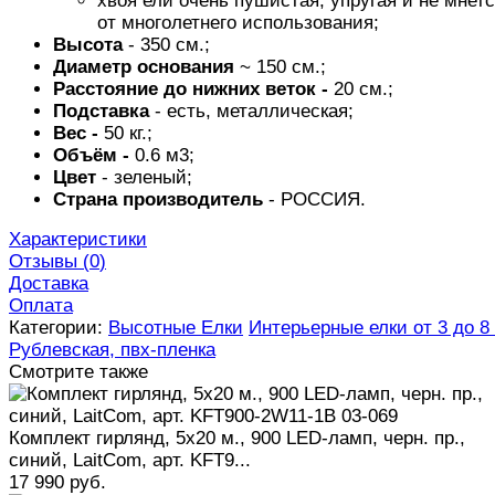
хвоя ели очень пушистая, упругая и не мнет
от многолетнего использования;
Высота
- 350 см.;
Диаметр основания
~ 150 см.;
Расстояние до нижних веток -
20 см.;
Подставка
- есть, металлическая;
Вес -
50 кг.;
Объём -
0.6 м3;
Цвет
- зеленый;
Страна производитель
- РОССИЯ.
Характеристики
Отзывы (
0
)
Доставка
Оплата
Категории:
Высотные Елки
Интерьерные елки от 3 до 8
Рублевская, пвх-пленка
Смотрите также
Комплект гирлянд, 5x20 м., 900 LED-ламп, черн. пр.,
cиний, LaitCom, арт. KFT9...
17 990 руб.