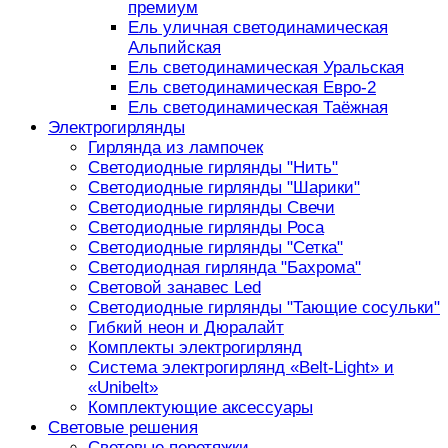
премиум
Ель уличная светодинамическая
Альпийская
Ель светодинамическая Уральская
Ель светодинамическая Евро-2
Ель светодинамическая Таёжная
Электрогирлянды
Гирлянда из лампочек
Светодиодные гирлянды "Нить"
Светодиодные гирлянды "Шарики"
Светодиодные гирлянды Свечи
Светодиодные гирлянды Роса
Светодиодные гирлянды "Сетка"
Светодиодная гирлянда "Бахрома"
Световой занавес Led
Светодиодные гирлянды "Тающие сосульки"
Гибкий неон и Дюралайт
Комплекты электрогирлянд
Система электрогирлянд «Belt-Light» и
«Unibelt»
Комплектующие аксессуары
Световые решения
Световые перетяжки