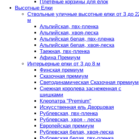
Плетёные корзины для ёлок
Высотные Елки
Ствольные уличные высотные елки от 3 до 2
м
Альпийская, пвх-пленка
Альпийская, хвоя-леска
Альпийская белая, пвх-пленка
Альпийская белая, хвоя-леска
Таежная, пвх-пленка
Афина Премиум
Интерьерные елки от 3 до 8 м
Финская премиум
Сказочная премиум
Светодинамическая Сказочная премиум
Снежная королева заснеженная с
шишками
Клеопатра "Premium"
Искусственная ель Дворцовая
Рублевская, пвх-пленка
Рублевская, хвоя - леска
Европейская премиум
Рублевская белая, хвоя-леска
Рублевская белая, пвх-пленка