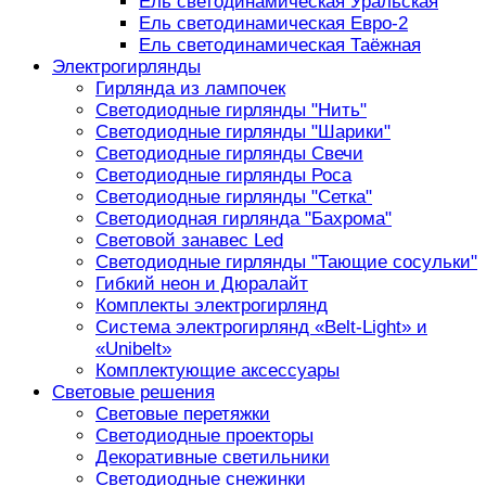
Ель светодинамическая Уральская
Ель светодинамическая Евро-2
Ель светодинамическая Таёжная
Электрогирлянды
Гирлянда из лампочек
Светодиодные гирлянды "Нить"
Светодиодные гирлянды "Шарики"
Светодиодные гирлянды Свечи
Светодиодные гирлянды Роса
Светодиодные гирлянды "Сетка"
Светодиодная гирлянда "Бахрома"
Световой занавес Led
Светодиодные гирлянды "Тающие сосульки"
Гибкий неон и Дюралайт
Комплекты электрогирлянд
Система электрогирлянд «Belt-Light» и
«Unibelt»
Комплектующие аксессуары
Световые решения
Световые перетяжки
Светодиодные проекторы
Декоративные светильники
Светодиодные снежинки