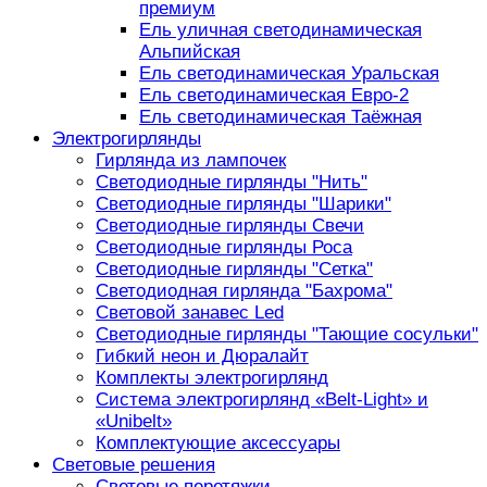
премиум
Ель уличная светодинамическая
Альпийская
Ель светодинамическая Уральская
Ель светодинамическая Евро-2
Ель светодинамическая Таёжная
Электрогирлянды
Гирлянда из лампочек
Светодиодные гирлянды "Нить"
Светодиодные гирлянды "Шарики"
Светодиодные гирлянды Свечи
Светодиодные гирлянды Роса
Светодиодные гирлянды "Сетка"
Светодиодная гирлянда "Бахрома"
Световой занавес Led
Светодиодные гирлянды "Тающие сосульки"
Гибкий неон и Дюралайт
Комплекты электрогирлянд
Система электрогирлянд «Belt-Light» и
«Unibelt»
Комплектующие аксессуары
Световые решения
Световые перетяжки