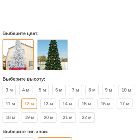
Выберите цвет:
Выберите высоту:
3 м
4 м
5 м
6 м
7 м
8 м
9 м
10 м
11 м
12 м
13 м
14 м
15 м
16 м
17 м
18 м
19 м
20 м
21 м
22 м
Выберите тип хвои: