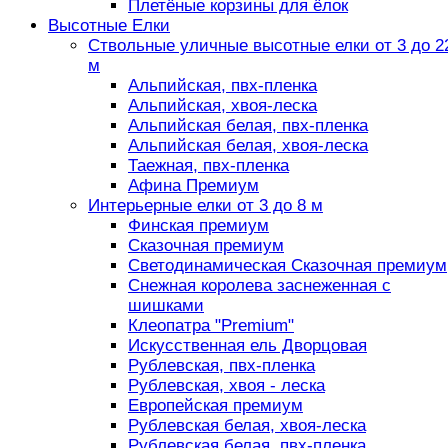
Плетёные корзины для ёлок
Высотные Елки
Ствольные уличные высотные елки от 3 до 2
м
Альпийская, пвх-пленка
Альпийская, хвоя-леска
Альпийская белая, пвх-пленка
Альпийская белая, хвоя-леска
Таежная, пвх-пленка
Афина Премиум
Интерьерные елки от 3 до 8 м
Финская премиум
Сказочная премиум
Светодинамическая Сказочная премиум
Снежная королева заснеженная с
шишками
Клеопатра "Premium"
Искусственная ель Дворцовая
Рублевская, пвх-пленка
Рублевская, хвоя - леска
Европейская премиум
Рублевская белая, хвоя-леска
Рублевская белая, пвх-пленка