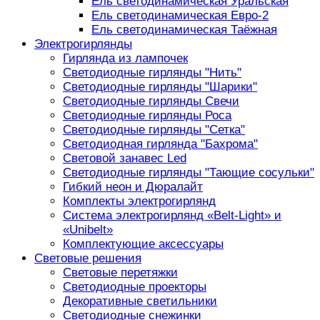
Ель светодинамическая Уральская
Ель светодинамическая Евро-2
Ель светодинамическая Таёжная
Электрогирлянды
Гирлянда из лампочек
Светодиодные гирлянды "Нить"
Светодиодные гирлянды "Шарики"
Светодиодные гирлянды Свечи
Светодиодные гирлянды Роса
Светодиодные гирлянды "Сетка"
Светодиодная гирлянда "Бахрома"
Световой занавес Led
Светодиодные гирлянды "Тающие сосульки"
Гибкий неон и Дюралайт
Комплекты электрогирлянд
Система электрогирлянд «Belt-Light» и
«Unibelt»
Комплектующие аксессуары
Световые решения
Световые перетяжки
Светодиодные проекторы
Декоративные светильники
Светодиодные снежинки