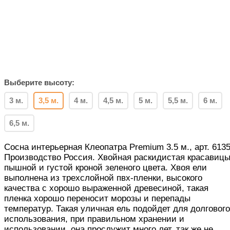
Выберите высоту:
3 м.
3,5 м.
4 м.
4,5 м.
5 м.
5,5 м.
6 м.
6,5 м.
Сосна интерьерная Клеопатра Premium 3.5 м., арт. 6135
Производство Россия. Хвойная раскидистая красавицы
пышной и густой кроной зеленого цвета. Хвоя ели
выполнена из трехслойной пвх-пленки, высокого
качества с хорошо выраженной древесиной, такая
пленка хорошо переносит морозы и перепады
температур. Такая уличная ель подойдет для долгового
использования, при правильном хранении и
использовании, она прослужит много лет, так же не