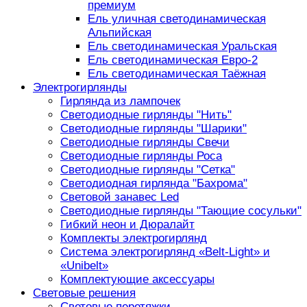
премиум
Ель уличная светодинамическая
Альпийская
Ель светодинамическая Уральская
Ель светодинамическая Евро-2
Ель светодинамическая Таёжная
Электрогирлянды
Гирлянда из лампочек
Светодиодные гирлянды "Нить"
Светодиодные гирлянды "Шарики"
Светодиодные гирлянды Свечи
Светодиодные гирлянды Роса
Светодиодные гирлянды "Сетка"
Светодиодная гирлянда "Бахрома"
Световой занавес Led
Светодиодные гирлянды "Тающие сосульки"
Гибкий неон и Дюралайт
Комплекты электрогирлянд
Система электрогирлянд «Belt-Light» и
«Unibelt»
Комплектующие аксессуары
Световые решения
Световые перетяжки