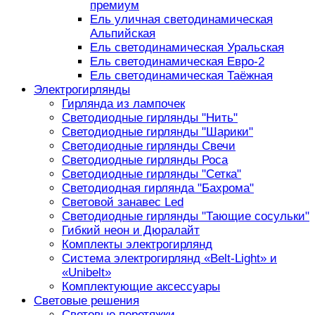
премиум
Ель уличная светодинамическая
Альпийская
Ель светодинамическая Уральская
Ель светодинамическая Евро-2
Ель светодинамическая Таёжная
Электрогирлянды
Гирлянда из лампочек
Светодиодные гирлянды "Нить"
Светодиодные гирлянды "Шарики"
Светодиодные гирлянды Свечи
Светодиодные гирлянды Роса
Светодиодные гирлянды "Сетка"
Светодиодная гирлянда "Бахрома"
Световой занавес Led
Светодиодные гирлянды "Тающие сосульки"
Гибкий неон и Дюралайт
Комплекты электрогирлянд
Система электрогирлянд «Belt-Light» и
«Unibelt»
Комплектующие аксессуары
Световые решения
Световые перетяжки