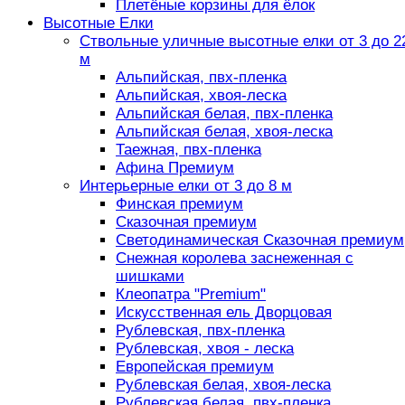
Плетёные корзины для ёлок
Высотные Елки
Ствольные уличные высотные елки от 3 до 2
м
Альпийская, пвх-пленка
Альпийская, хвоя-леска
Альпийская белая, пвх-пленка
Альпийская белая, хвоя-леска
Таежная, пвх-пленка
Афина Премиум
Интерьерные елки от 3 до 8 м
Финская премиум
Сказочная премиум
Светодинамическая Сказочная премиум
Снежная королева заснеженная с
шишками
Клеопатра "Premium"
Искусственная ель Дворцовая
Рублевская, пвх-пленка
Рублевская, хвоя - леска
Европейская премиум
Рублевская белая, хвоя-леска
Рублевская белая, пвх-пленка