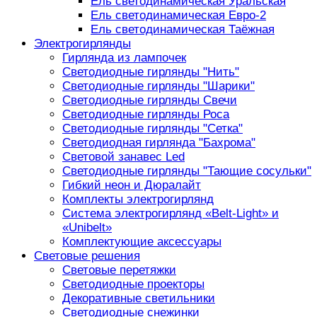
Ель светодинамическая Уральская
Ель светодинамическая Евро-2
Ель светодинамическая Таёжная
Электрогирлянды
Гирлянда из лампочек
Светодиодные гирлянды "Нить"
Светодиодные гирлянды "Шарики"
Светодиодные гирлянды Свечи
Светодиодные гирлянды Роса
Светодиодные гирлянды "Сетка"
Светодиодная гирлянда "Бахрома"
Световой занавес Led
Светодиодные гирлянды "Тающие сосульки"
Гибкий неон и Дюралайт
Комплекты электрогирлянд
Система электрогирлянд «Belt-Light» и
«Unibelt»
Комплектующие аксессуары
Световые решения
Световые перетяжки
Светодиодные проекторы
Декоративные светильники
Светодиодные снежинки