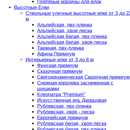
Плетёные корзины для ёлок
Высотные Елки
Ствольные уличные высотные елки от 3 до 2
м
Альпийская, пвх-пленка
Альпийская, хвоя-леска
Альпийская белая, пвх-пленка
Альпийская белая, хвоя-леска
Таежная, пвх-пленка
Афина Премиум
Интерьерные елки от 3 до 8 м
Финская премиум
Сказочная премиум
Светодинамическая Сказочная премиум
Снежная королева заснеженная с
шишками
Клеопатра "Premium"
Искусственная ель Дворцовая
Рублевская, пвх-пленка
Рублевская, хвоя - леска
Европейская премиум
Рублевская белая, хвоя-леска
Рублевская белая, пвх-пленка