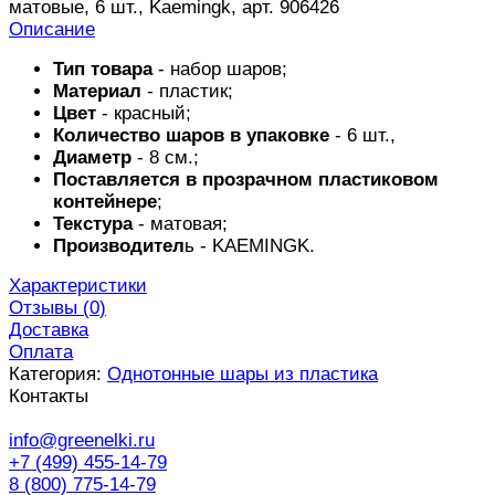
матовые, 6 шт., Kaemingk, арт. 906426
Описание
Тип товара
- набор шаров;
Материал
- пластик;
Цвет
- красный;
Количество шаров в упаковке
- 6 шт.,
Диаметр
- 8 см.;
Поставляется в прозрачном пластиковом
контейнере
;
Текстура
- матовая;
Производител
ь -
KAEMINGK
.
Характеристики
Отзывы (
0
)
Доставка
Оплата
Категория:
Однотонные шары из пластика
Контакты
info@greenelki.ru
+7 (499) 455-14-79
8 (800) 775-14-79