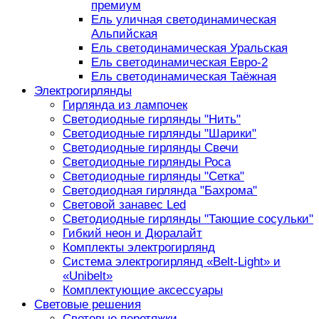
премиум
Ель уличная светодинамическая
Альпийская
Ель светодинамическая Уральская
Ель светодинамическая Евро-2
Ель светодинамическая Таёжная
Электрогирлянды
Гирлянда из лампочек
Светодиодные гирлянды "Нить"
Светодиодные гирлянды "Шарики"
Светодиодные гирлянды Свечи
Светодиодные гирлянды Роса
Светодиодные гирлянды "Сетка"
Светодиодная гирлянда "Бахрома"
Световой занавес Led
Светодиодные гирлянды "Тающие сосульки"
Гибкий неон и Дюралайт
Комплекты электрогирлянд
Система электрогирлянд «Belt-Light» и
«Unibelt»
Комплектующие аксессуары
Световые решения
Световые перетяжки