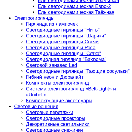
Ель светодинамическая Уральская
Ель светодинамическая Евро-2
Ель светодинамическая Таёжная
Электрогирлянды
Гирлянда из лампочек
Светодиодные гирлянды "Нить"
Светодиодные гирлянды "Шарики"
Светодиодные гирлянды Свечи
Светодиодные гирлянды Роса
Светодиодные гирлянды "Сетка"
Светодиодная гирлянда "Бахрома"
Световой занавес Led
Светодиодные гирлянды "Тающие сосульки"
Гибкий неон и Дюралайт
Комплекты электрогирлянд
Система электрогирлянд «Belt-Light» и
«Unibelt»
Комплектующие аксессуары
Световые решения
Световые перетяжки
Светодиодные проекторы
Декоративные светильники
Светодиодные снежинки