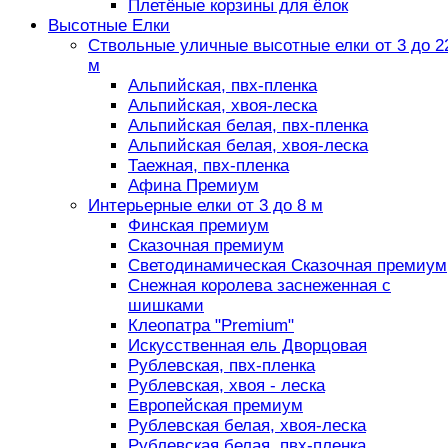
Плетёные корзины для ёлок
Высотные Елки
Ствольные уличные высотные елки от 3 до 2
м
Альпийская, пвх-пленка
Альпийская, хвоя-леска
Альпийская белая, пвх-пленка
Альпийская белая, хвоя-леска
Таежная, пвх-пленка
Афина Премиум
Интерьерные елки от 3 до 8 м
Финская премиум
Сказочная премиум
Светодинамическая Сказочная премиум
Снежная королева заснеженная с
шишками
Клеопатра "Premium"
Искусственная ель Дворцовая
Рублевская, пвх-пленка
Рублевская, хвоя - леска
Европейская премиум
Рублевская белая, хвоя-леска
Рублевская белая, пвх-пленка