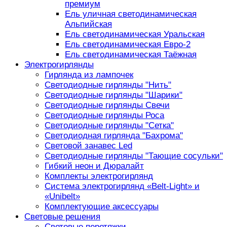
премиум
Ель уличная светодинамическая
Альпийская
Ель светодинамическая Уральская
Ель светодинамическая Евро-2
Ель светодинамическая Таёжная
Электрогирлянды
Гирлянда из лампочек
Светодиодные гирлянды "Нить"
Светодиодные гирлянды "Шарики"
Светодиодные гирлянды Свечи
Светодиодные гирлянды Роса
Светодиодные гирлянды "Сетка"
Светодиодная гирлянда "Бахрома"
Световой занавес Led
Светодиодные гирлянды "Тающие сосульки"
Гибкий неон и Дюралайт
Комплекты электрогирлянд
Система электрогирлянд «Belt-Light» и
«Unibelt»
Комплектующие аксессуары
Световые решения
Световые перетяжки