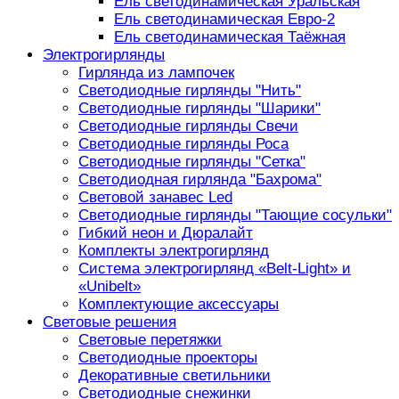
Ель светодинамическая Уральская
Ель светодинамическая Евро-2
Ель светодинамическая Таёжная
Электрогирлянды
Гирлянда из лампочек
Светодиодные гирлянды "Нить"
Светодиодные гирлянды "Шарики"
Светодиодные гирлянды Свечи
Светодиодные гирлянды Роса
Светодиодные гирлянды "Сетка"
Светодиодная гирлянда "Бахрома"
Световой занавес Led
Светодиодные гирлянды "Тающие сосульки"
Гибкий неон и Дюралайт
Комплекты электрогирлянд
Система электрогирлянд «Belt-Light» и
«Unibelt»
Комплектующие аксессуары
Световые решения
Световые перетяжки
Светодиодные проекторы
Декоративные светильники
Светодиодные снежинки