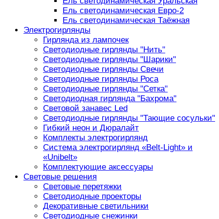
Ель светодинамическая Уральская
Ель светодинамическая Евро-2
Ель светодинамическая Таёжная
Электрогирлянды
Гирлянда из лампочек
Светодиодные гирлянды "Нить"
Светодиодные гирлянды "Шарики"
Светодиодные гирлянды Свечи
Светодиодные гирлянды Роса
Светодиодные гирлянды "Сетка"
Светодиодная гирлянда "Бахрома"
Световой занавес Led
Светодиодные гирлянды "Тающие сосульки"
Гибкий неон и Дюралайт
Комплекты электрогирлянд
Система электрогирлянд «Belt-Light» и
«Unibelt»
Комплектующие аксессуары
Световые решения
Световые перетяжки
Светодиодные проекторы
Декоративные светильники
Светодиодные снежинки