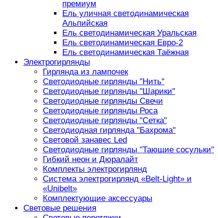
премиум
Ель уличная светодинамическая
Альпийская
Ель светодинамическая Уральская
Ель светодинамическая Евро-2
Ель светодинамическая Таёжная
Электрогирлянды
Гирлянда из лампочек
Светодиодные гирлянды "Нить"
Светодиодные гирлянды "Шарики"
Светодиодные гирлянды Свечи
Светодиодные гирлянды Роса
Светодиодные гирлянды "Сетка"
Светодиодная гирлянда "Бахрома"
Световой занавес Led
Светодиодные гирлянды "Тающие сосульки"
Гибкий неон и Дюралайт
Комплекты электрогирлянд
Система электрогирлянд «Belt-Light» и
«Unibelt»
Комплектующие аксессуары
Световые решения
Световые перетяжки