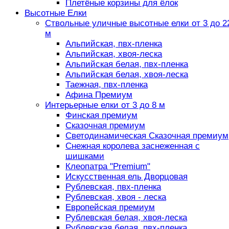
Плетёные корзины для ёлок
Высотные Елки
Ствольные уличные высотные елки от 3 до 2
м
Альпийская, пвх-пленка
Альпийская, хвоя-леска
Альпийская белая, пвх-пленка
Альпийская белая, хвоя-леска
Таежная, пвх-пленка
Афина Премиум
Интерьерные елки от 3 до 8 м
Финская премиум
Сказочная премиум
Светодинамическая Сказочная премиум
Снежная королева заснеженная с
шишками
Клеопатра "Premium"
Искусственная ель Дворцовая
Рублевская, пвх-пленка
Рублевская, хвоя - леска
Европейская премиум
Рублевская белая, хвоя-леска
Рублевская белая, пвх-пленка