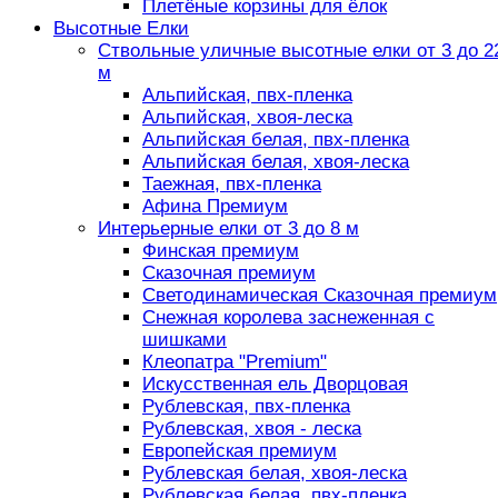
Плетёные корзины для ёлок
Высотные Елки
Ствольные уличные высотные елки от 3 до 2
м
Альпийская, пвх-пленка
Альпийская, хвоя-леска
Альпийская белая, пвх-пленка
Альпийская белая, хвоя-леска
Таежная, пвх-пленка
Афина Премиум
Интерьерные елки от 3 до 8 м
Финская премиум
Сказочная премиум
Светодинамическая Сказочная премиум
Снежная королева заснеженная с
шишками
Клеопатра "Premium"
Искусственная ель Дворцовая
Рублевская, пвх-пленка
Рублевская, хвоя - леска
Европейская премиум
Рублевская белая, хвоя-леска
Рублевская белая, пвх-пленка