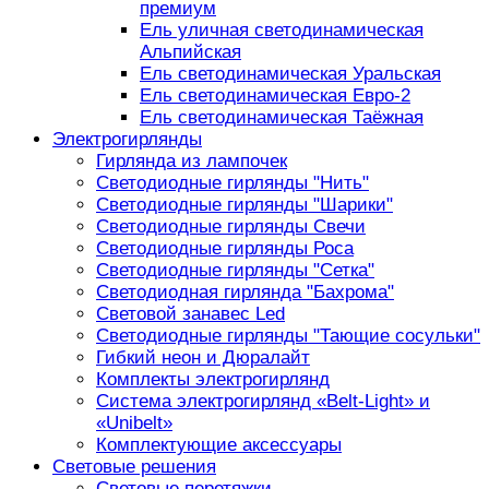
премиум
Ель уличная светодинамическая
Альпийская
Ель светодинамическая Уральская
Ель светодинамическая Евро-2
Ель светодинамическая Таёжная
Электрогирлянды
Гирлянда из лампочек
Светодиодные гирлянды "Нить"
Светодиодные гирлянды "Шарики"
Светодиодные гирлянды Свечи
Светодиодные гирлянды Роса
Светодиодные гирлянды "Сетка"
Светодиодная гирлянда "Бахрома"
Световой занавес Led
Светодиодные гирлянды "Тающие сосульки"
Гибкий неон и Дюралайт
Комплекты электрогирлянд
Система электрогирлянд «Belt-Light» и
«Unibelt»
Комплектующие аксессуары
Световые решения
Световые перетяжки