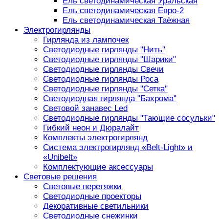
Ель светодинамическая Уральская
Ель светодинамическая Евро-2
Ель светодинамическая Таёжная
Электрогирлянды
Гирлянда из лампочек
Светодиодные гирлянды "Нить"
Светодиодные гирлянды "Шарики"
Светодиодные гирлянды Свечи
Светодиодные гирлянды Роса
Светодиодные гирлянды "Сетка"
Светодиодная гирлянда "Бахрома"
Световой занавес Led
Светодиодные гирлянды "Тающие сосульки"
Гибкий неон и Дюралайт
Комплекты электрогирлянд
Система электрогирлянд «Belt-Light» и
«Unibelt»
Комплектующие аксессуары
Световые решения
Световые перетяжки
Светодиодные проекторы
Декоративные светильники
Светодиодные снежинки