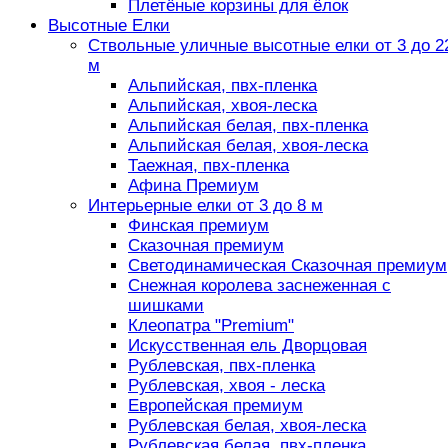
Плетёные корзины для ёлок
Высотные Елки
Ствольные уличные высотные елки от 3 до 2
м
Альпийская, пвх-пленка
Альпийская, хвоя-леска
Альпийская белая, пвх-пленка
Альпийская белая, хвоя-леска
Таежная, пвх-пленка
Афина Премиум
Интерьерные елки от 3 до 8 м
Финская премиум
Сказочная премиум
Светодинамическая Сказочная премиум
Снежная королева заснеженная с
шишками
Клеопатра "Premium"
Искусственная ель Дворцовая
Рублевская, пвх-пленка
Рублевская, хвоя - леска
Европейская премиум
Рублевская белая, хвоя-леска
Рублевская белая, пвх-пленка