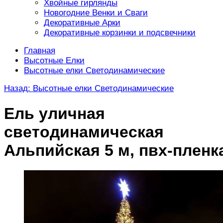
Хвойные гирлянды
Новогодние Венки и Сваги
Декоративные Арки
Декоративные корзинки и подсвечники
Главная
Высотные Елки
Высотные елки Светодинамические
Назад: Высотные елки Светодинамические
Ель уличная
светодинамическая
Альпийская 5 м, пвх-пленк