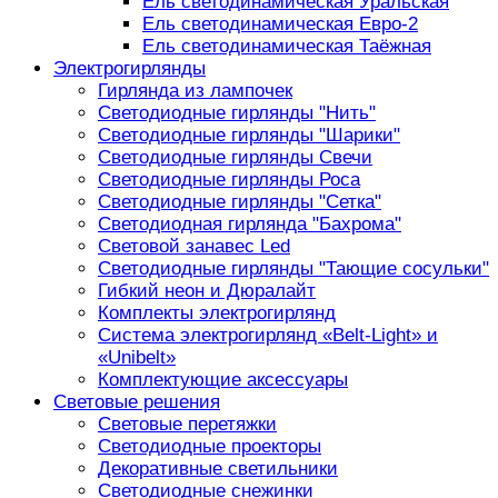
Ель светодинамическая Уральская
Ель светодинамическая Евро-2
Ель светодинамическая Таёжная
Электрогирлянды
Гирлянда из лампочек
Светодиодные гирлянды "Нить"
Светодиодные гирлянды "Шарики"
Светодиодные гирлянды Свечи
Светодиодные гирлянды Роса
Светодиодные гирлянды "Сетка"
Светодиодная гирлянда "Бахрома"
Световой занавес Led
Светодиодные гирлянды "Тающие сосульки"
Гибкий неон и Дюралайт
Комплекты электрогирлянд
Система электрогирлянд «Belt-Light» и
«Unibelt»
Комплектующие аксессуары
Световые решения
Световые перетяжки
Светодиодные проекторы
Декоративные светильники
Светодиодные снежинки