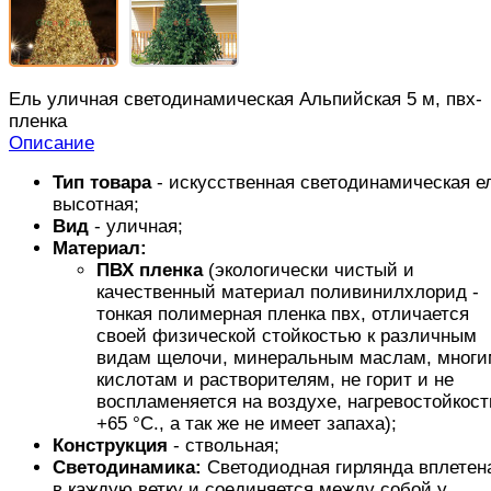
Ель уличная светодинамическая Альпийская 5 м, пвх-
пленка
Описание
Тип товара
- искусственная светодинамическая е
высотная;
Вид
- уличная;
Материал:
ПВХ пленка
(экологически чистый и
качественный материал поливинилхлорид -
тонкая полимерная пленка пвх, отличается
своей физической стойкостью к различным
видам щелочи, минеральным маслам, многи
кислотам и растворителям, не горит и не
воспламеняется на воздухе, нагревостойкост
+65 °C., а так же не имеет запаха);
Конструкция
- ствольная;
Светодинамика:
Светодиодная гирлянда вплетен
в каждую ветку и соединяется между собой у