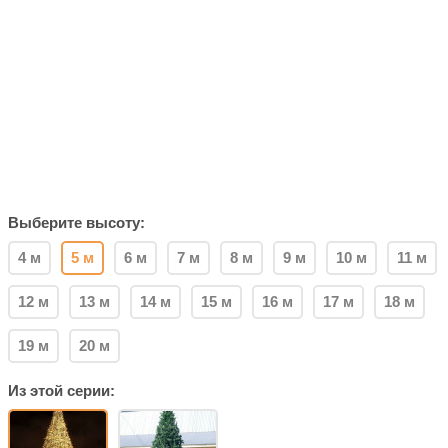
Выберите высоту:
4 м
5 м
6 м
7 м
8 м
9 м
10 м
11 м
12 м
13 м
14 м
15 м
16 м
17 м
18 м
19 м
20 м
Из этой серии: