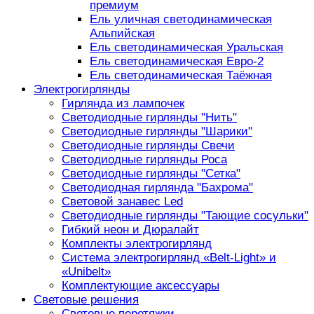
премиум
Ель уличная светодинамическая
Альпийская
Ель светодинамическая Уральская
Ель светодинамическая Евро-2
Ель светодинамическая Таёжная
Электрогирлянды
Гирлянда из лампочек
Светодиодные гирлянды "Нить"
Светодиодные гирлянды "Шарики"
Светодиодные гирлянды Свечи
Светодиодные гирлянды Роса
Светодиодные гирлянды "Сетка"
Светодиодная гирлянда "Бахрома"
Световой занавес Led
Светодиодные гирлянды "Тающие сосульки"
Гибкий неон и Дюралайт
Комплекты электрогирлянд
Система электрогирлянд «Belt-Light» и
«Unibelt»
Комплектующие аксессуары
Световые решения
Световые перетяжки