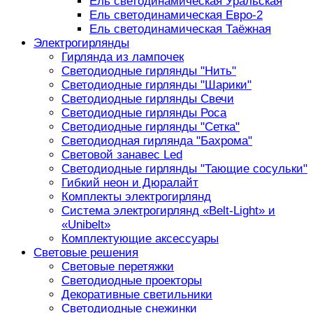
Ель светодинамическая Уральская
Ель светодинамическая Евро-2
Ель светодинамическая Таёжная
Электрогирлянды
Гирлянда из лампочек
Светодиодные гирлянды "Нить"
Светодиодные гирлянды "Шарики"
Светодиодные гирлянды Свечи
Светодиодные гирлянды Роса
Светодиодные гирлянды "Сетка"
Светодиодная гирлянда "Бахрома"
Световой занавес Led
Светодиодные гирлянды "Тающие сосульки"
Гибкий неон и Дюралайт
Комплекты электрогирлянд
Система электрогирлянд «Belt-Light» и
«Unibelt»
Комплектующие аксессуары
Световые решения
Световые перетяжки
Светодиодные проекторы
Декоративные светильники
Светодиодные снежинки