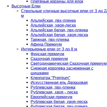
Плетёные корзины для ёлок
Высотные Елки
Ствольные уличные высотные елки от 3 до 2
м
Альпийская, пвх-пленка
Альпийская, хвоя-леска
Альпийская белая, пвх-пленка
Альпийская белая, хвоя-леска
Таежная, пвх-пленка
Афина Премиум
Интерьерные елки от 3 до 8 м
Финская премиум
Сказочная премиум
Светодинамическая Сказочная премиум
Снежная королева заснеженная с
шишками
Клеопатра "Premium"
Искусственная ель Дворцовая
Рублевская, пвх-пленка
Рублевская, хвоя - леска
Европейская премиум
Рублевская белая, хвоя-леска
Рублевская белая, пвх-пленка