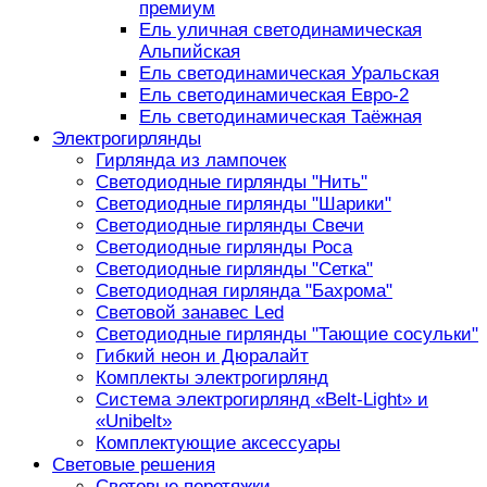
премиум
Ель уличная светодинамическая
Альпийская
Ель светодинамическая Уральская
Ель светодинамическая Евро-2
Ель светодинамическая Таёжная
Электрогирлянды
Гирлянда из лампочек
Светодиодные гирлянды "Нить"
Светодиодные гирлянды "Шарики"
Светодиодные гирлянды Свечи
Светодиодные гирлянды Роса
Светодиодные гирлянды "Сетка"
Светодиодная гирлянда "Бахрома"
Световой занавес Led
Светодиодные гирлянды "Тающие сосульки"
Гибкий неон и Дюралайт
Комплекты электрогирлянд
Система электрогирлянд «Belt-Light» и
«Unibelt»
Комплектующие аксессуары
Световые решения
Световые перетяжки