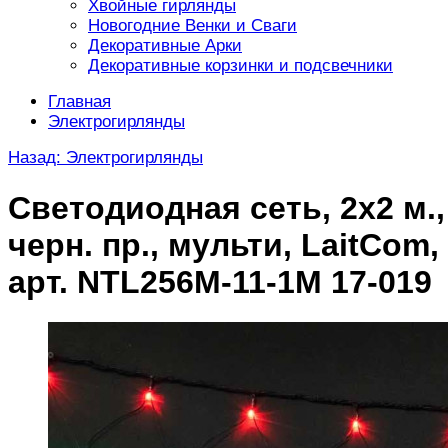
Хвойные гирлянды
Новогодние Венки и Сваги
Декоративные Арки
Декоративные корзинки и подсвечники
Главная
Электрогирлянды
Назад: Электрогирлянды
Светодиодная сеть, 2х2 м.,
черн. пр., мульти, LaitCom,
арт. NTL256M-11-1М 17-019