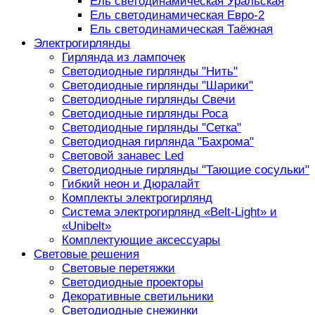
Ель светодинамическая Уральская
Ель светодинамическая Евро-2
Ель светодинамическая Таёжная
Электрогирлянды
Гирлянда из лампочек
Светодиодные гирлянды "Нить"
Светодиодные гирлянды "Шарики"
Светодиодные гирлянды Свечи
Светодиодные гирлянды Роса
Светодиодные гирлянды "Сетка"
Светодиодная гирлянда "Бахрома"
Световой занавес Led
Светодиодные гирлянды "Тающие сосульки"
Гибкий неон и Дюралайт
Комплекты электрогирлянд
Система электрогирлянд «Belt-Light» и
«Unibelt»
Комплектующие аксессуары
Световые решения
Световые перетяжки
Светодиодные проекторы
Декоративные светильники
Светодиодные снежинки