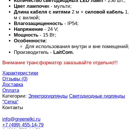
Количество светодиодных LED ламп
- 256 шт.;
Цвет лампоче
к - мульти;
Длина кабеля с нитями
2 м +
силовой кабель
1.
м с вилкой;
Влагозащищенность
- IP54;
Напряжение
- 24 V;
Мощность
- 15 Вт;
Особенности:
Для использования внутри и вне помещений
Производитель -
LaitCom.
Внимание трансформатор заказывайте отдельно!!!
Характеристики
Отзывы (
0
)
Доставка
Оплата
Категории:
Электрогирлянды
Светодиодные гирлянды
"Сетка"
Контакты
info@greenelki.ru
+7 (499) 455-14-79