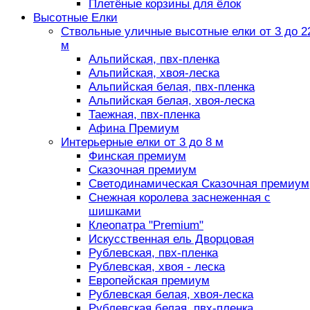
Плетёные корзины для ёлок
Высотные Елки
Ствольные уличные высотные елки от 3 до 2
м
Альпийская, пвх-пленка
Альпийская, хвоя-леска
Альпийская белая, пвх-пленка
Альпийская белая, хвоя-леска
Таежная, пвх-пленка
Афина Премиум
Интерьерные елки от 3 до 8 м
Финская премиум
Сказочная премиум
Светодинамическая Сказочная премиум
Снежная королева заснеженная с
шишками
Клеопатра "Premium"
Искусственная ель Дворцовая
Рублевская, пвх-пленка
Рублевская, хвоя - леска
Европейская премиум
Рублевская белая, хвоя-леска
Рублевская белая, пвх-пленка