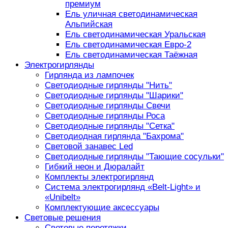
премиум
Ель уличная светодинамическая
Альпийская
Ель светодинамическая Уральская
Ель светодинамическая Евро-2
Ель светодинамическая Таёжная
Электрогирлянды
Гирлянда из лампочек
Светодиодные гирлянды "Нить"
Светодиодные гирлянды "Шарики"
Светодиодные гирлянды Свечи
Светодиодные гирлянды Роса
Светодиодные гирлянды "Сетка"
Светодиодная гирлянда "Бахрома"
Световой занавес Led
Светодиодные гирлянды "Тающие сосульки"
Гибкий неон и Дюралайт
Комплекты электрогирлянд
Система электрогирлянд «Belt-Light» и
«Unibelt»
Комплектующие аксессуары
Световые решения
Световые перетяжки