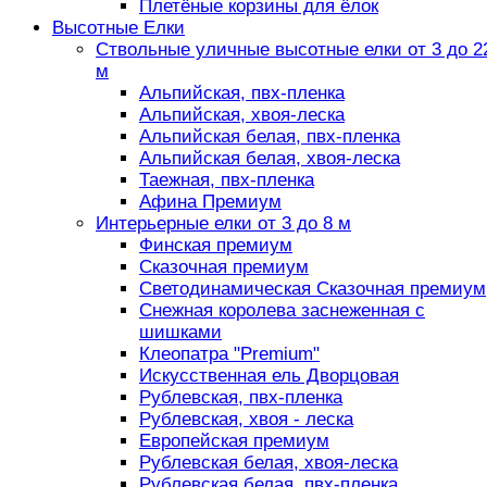
Плетёные корзины для ёлок
Высотные Елки
Ствольные уличные высотные елки от 3 до 2
м
Альпийская, пвх-пленка
Альпийская, хвоя-леска
Альпийская белая, пвх-пленка
Альпийская белая, хвоя-леска
Таежная, пвх-пленка
Афина Премиум
Интерьерные елки от 3 до 8 м
Финская премиум
Сказочная премиум
Светодинамическая Сказочная премиум
Снежная королева заснеженная с
шишками
Клеопатра "Premium"
Искусственная ель Дворцовая
Рублевская, пвх-пленка
Рублевская, хвоя - леска
Европейская премиум
Рублевская белая, хвоя-леска
Рублевская белая, пвх-пленка