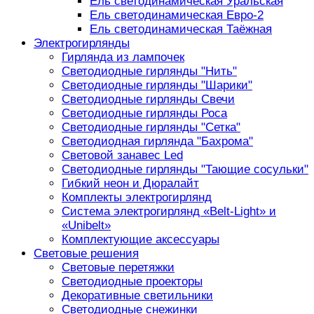
Ель светодинамическая Уральская
Ель светодинамическая Евро-2
Ель светодинамическая Таёжная
Электрогирлянды
Гирлянда из лампочек
Светодиодные гирлянды "Нить"
Светодиодные гирлянды "Шарики"
Светодиодные гирлянды Свечи
Светодиодные гирлянды Роса
Светодиодные гирлянды "Сетка"
Светодиодная гирлянда "Бахрома"
Световой занавес Led
Светодиодные гирлянды "Тающие сосульки"
Гибкий неон и Дюралайт
Комплекты электрогирлянд
Система электрогирлянд «Belt-Light» и
«Unibelt»
Комплектующие аксессуары
Световые решения
Световые перетяжки
Светодиодные проекторы
Декоративные светильники
Светодиодные снежинки