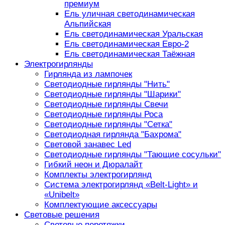
премиум
Ель уличная светодинамическая
Альпийская
Ель светодинамическая Уральская
Ель светодинамическая Евро-2
Ель светодинамическая Таёжная
Электрогирлянды
Гирлянда из лампочек
Светодиодные гирлянды "Нить"
Светодиодные гирлянды "Шарики"
Светодиодные гирлянды Свечи
Светодиодные гирлянды Роса
Светодиодные гирлянды "Сетка"
Светодиодная гирлянда "Бахрома"
Световой занавес Led
Светодиодные гирлянды "Тающие сосульки"
Гибкий неон и Дюралайт
Комплекты электрогирлянд
Система электрогирлянд «Belt-Light» и
«Unibelt»
Комплектующие аксессуары
Световые решения
Световые перетяжки