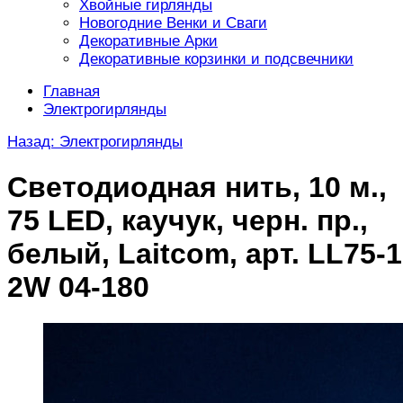
Хвойные гирлянды
Новогодние Венки и Сваги
Декоративные Арки
Декоративные корзинки и подсвечники
Главная
Электрогирлянды
Назад: Электрогирлянды
Светодиодная нить, 10 м.,
75 LED, каучук, черн. пр.,
белый, Laitcom, арт. LL75-1
2W 04-180