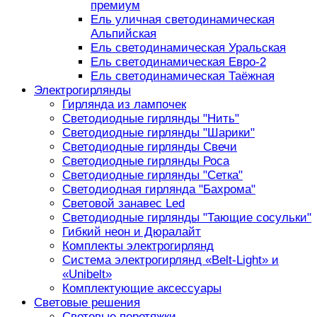
премиум
Ель уличная светодинамическая
Альпийская
Ель светодинамическая Уральская
Ель светодинамическая Евро-2
Ель светодинамическая Таёжная
Электрогирлянды
Гирлянда из лампочек
Светодиодные гирлянды "Нить"
Светодиодные гирлянды "Шарики"
Светодиодные гирлянды Свечи
Светодиодные гирлянды Роса
Светодиодные гирлянды "Сетка"
Светодиодная гирлянда "Бахрома"
Световой занавес Led
Светодиодные гирлянды "Тающие сосульки"
Гибкий неон и Дюралайт
Комплекты электрогирлянд
Система электрогирлянд «Belt-Light» и
«Unibelt»
Комплектующие аксессуары
Световые решения
Световые перетяжки