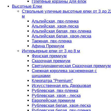
Плетёные корзины для ёлок
Высотные Елки
Ствольные уличные высотные елки от 3 до 2
м
Альпийская, пвх-пленка
Альпийская, хвоя-леска
Альпийская белая, пвх-пленка
Альпийская белая, хвоя-леска
Таежная, пвх-пленка
Афина Премиум
Интерьерные елки от 3 до 8 м
Финская премиум
Сказочная премиум
Светодинамическая Сказочная премиум
Снежная королева заснеженная с
шишками
Клеопатра "Premium"
Искусственная ель Дворцовая
Рублевская, пвх-пленка
Рублевская, хвоя - леска
Европейская премиум
Рублевская белая, хвоя-леска
Рублевская белая, пвх-пленка