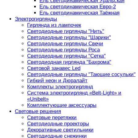
Ель светодинамическая Уральская
Ель светодинамическая Евро-2
Ель светодинамическая Таёжная
Электрогирлянды
Гирлянда из лампочек
Светодиодные гирлянды "Нить"
Светодиодные гирлянды "Шарики"
Светодиодные гирлянды Свечи
Светодиодные гирлянды Роса
Светодиодные гирлянды "Сетка"
Светодиодная гирлянда "Бахрома"
Световой занавес Led
Светодиодные гирлянды "Тающие сосульки"
Гибкий неон и Дюралайт
Комплекты электрогирлянд
Система электрогирлянд «Belt-Light» и
«Unibelt»
Комплектующие аксессуары
Световые решения
Световые перетяжки
Светодиодные проекторы
Декоративные светильники
Светодиодные снежинки