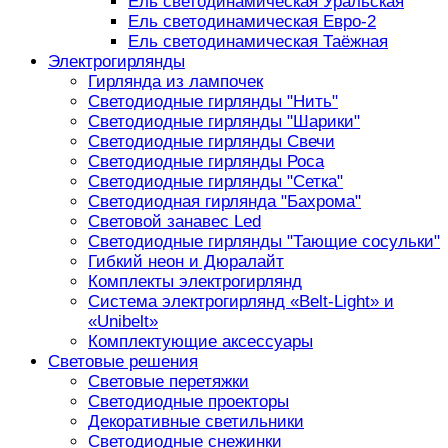
Ель светодинамическая Уральская
Ель светодинамическая Евро-2
Ель светодинамическая Таёжная
Электрогирлянды
Гирлянда из лампочек
Светодиодные гирлянды "Нить"
Светодиодные гирлянды "Шарики"
Светодиодные гирлянды Свечи
Светодиодные гирлянды Роса
Светодиодные гирлянды "Сетка"
Светодиодная гирлянда "Бахрома"
Световой занавес Led
Светодиодные гирлянды "Тающие сосульки"
Гибкий неон и Дюралайт
Комплекты электрогирлянд
Система электрогирлянд «Belt-Light» и
«Unibelt»
Комплектующие аксессуары
Световые решения
Световые перетяжки
Светодиодные проекторы
Декоративные светильники
Светодиодные снежинки