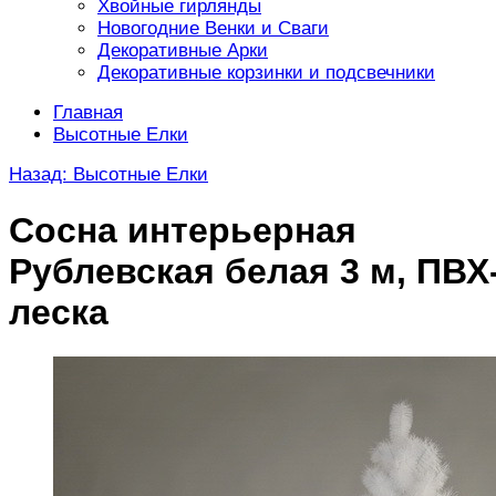
Хвойные гирлянды
Новогодние Венки и Сваги
Декоративные Арки
Декоративные корзинки и подсвечники
Главная
Высотные Елки
Назад: Высотные Елки
Сосна интерьерная
Рублевская белая 3 м, ПВХ
леска