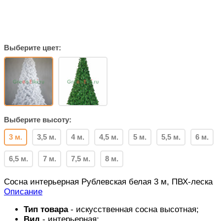
Выберите цвет:
Выберите высоту:
3 м.
3,5 м.
4 м.
4,5 м.
5 м.
5,5 м.
6 м.
6,5 м.
7 м.
7,5 м.
8 м.
Сосна интерьерная Рублевская белая 3 м, ПВХ-леска
Описание
Тип товара
- искусственная сосна высотная;
Вид
- интерьерная;