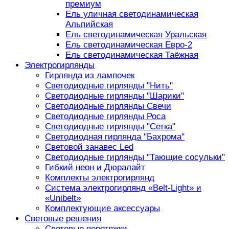
премиум
Ель уличная светодинамическая
Альпийская
Ель светодинамическая Уральская
Ель светодинамическая Евро-2
Ель светодинамическая Таёжная
Электрогирлянды
Гирлянда из лампочек
Светодиодные гирлянды "Нить"
Светодиодные гирлянды "Шарики"
Светодиодные гирлянды Свечи
Светодиодные гирлянды Роса
Светодиодные гирлянды "Сетка"
Светодиодная гирлянда "Бахрома"
Световой занавес Led
Светодиодные гирлянды "Тающие сосульки"
Гибкий неон и Дюралайт
Комплекты электрогирлянд
Система электрогирлянд «Belt-Light» и
«Unibelt»
Комплектующие аксессуары
Световые решения
Световые перетяжки