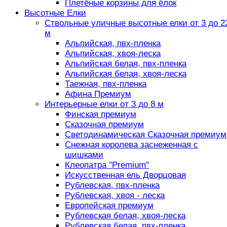
Плетёные корзины для ёлок
Высотные Елки
Ствольные уличные высотные елки от 3 до 2
м
Альпийская, пвх-пленка
Альпийская, хвоя-леска
Альпийская белая, пвх-пленка
Альпийская белая, хвоя-леска
Таежная, пвх-пленка
Афина Премиум
Интерьерные елки от 3 до 8 м
Финская премиум
Сказочная премиум
Светодинамическая Сказочная премиум
Снежная королева заснеженная с
шишками
Клеопатра "Premium"
Искусственная ель Дворцовая
Рублевская, пвх-пленка
Рублевская, хвоя - леска
Европейская премиум
Рублевская белая, хвоя-леска
Рублевская белая, пвх-пленка