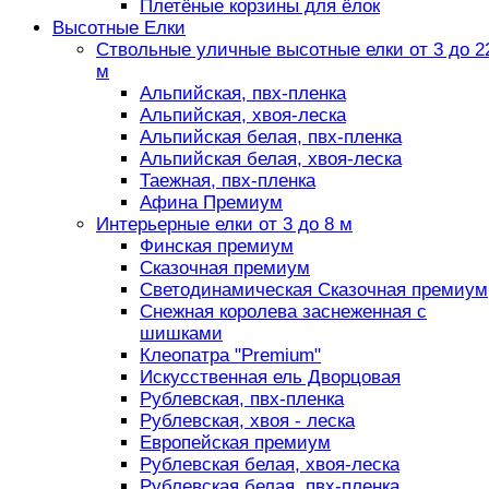
Плетёные корзины для ёлок
Высотные Елки
Ствольные уличные высотные елки от 3 до 2
м
Альпийская, пвх-пленка
Альпийская, хвоя-леска
Альпийская белая, пвх-пленка
Альпийская белая, хвоя-леска
Таежная, пвх-пленка
Афина Премиум
Интерьерные елки от 3 до 8 м
Финская премиум
Сказочная премиум
Светодинамическая Сказочная премиум
Снежная королева заснеженная с
шишками
Клеопатра "Premium"
Искусственная ель Дворцовая
Рублевская, пвх-пленка
Рублевская, хвоя - леска
Европейская премиум
Рублевская белая, хвоя-леска
Рублевская белая, пвх-пленка