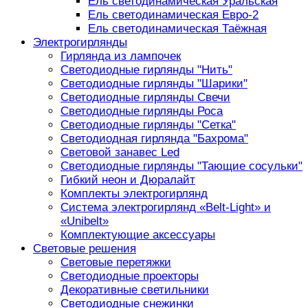
Ель светодинамическая Уральская
Ель светодинамическая Евро-2
Ель светодинамическая Таёжная
Электрогирлянды
Гирлянда из лампочек
Светодиодные гирлянды "Нить"
Светодиодные гирлянды "Шарики"
Светодиодные гирлянды Свечи
Светодиодные гирлянды Роса
Светодиодные гирлянды "Сетка"
Светодиодная гирлянда "Бахрома"
Световой занавес Led
Светодиодные гирлянды "Тающие сосульки"
Гибкий неон и Дюралайт
Комплекты электрогирлянд
Система электрогирлянд «Belt-Light» и
«Unibelt»
Комплектующие аксессуары
Световые решения
Световые перетяжки
Светодиодные проекторы
Декоративные светильники
Светодиодные снежинки