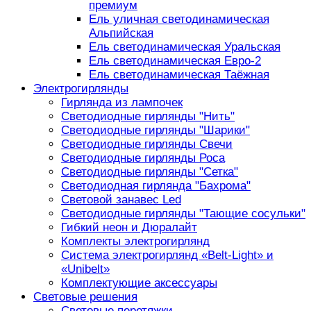
премиум
Ель уличная светодинамическая
Альпийская
Ель светодинамическая Уральская
Ель светодинамическая Евро-2
Ель светодинамическая Таёжная
Электрогирлянды
Гирлянда из лампочек
Светодиодные гирлянды "Нить"
Светодиодные гирлянды "Шарики"
Светодиодные гирлянды Свечи
Светодиодные гирлянды Роса
Светодиодные гирлянды "Сетка"
Светодиодная гирлянда "Бахрома"
Световой занавес Led
Светодиодные гирлянды "Тающие сосульки"
Гибкий неон и Дюралайт
Комплекты электрогирлянд
Система электрогирлянд «Belt-Light» и
«Unibelt»
Комплектующие аксессуары
Световые решения
Световые перетяжки