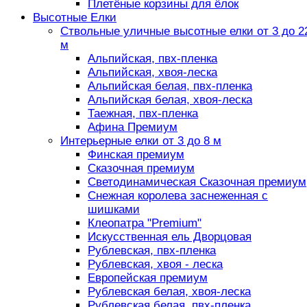
Плетёные корзины для ёлок
Высотные Елки
Ствольные уличные высотные елки от 3 до 2
м
Альпийская, пвх-пленка
Альпийская, хвоя-леска
Альпийская белая, пвх-пленка
Альпийская белая, хвоя-леска
Таежная, пвх-пленка
Афина Премиум
Интерьерные елки от 3 до 8 м
Финская премиум
Сказочная премиум
Светодинамическая Сказочная премиум
Снежная королева заснеженная с
шишками
Клеопатра "Premium"
Искусственная ель Дворцовая
Рублевская, пвх-пленка
Рублевская, хвоя - леска
Европейская премиум
Рублевская белая, хвоя-леска
Рублевская белая, пвх-пленка