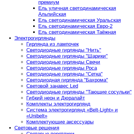
премиум
Ель уличная светодинамическая
Альпийская
Ель светодинамическая Уральская
Ель светодинамическая Евро-2
Ель светодинамическая Таёжная
Электрогирлянды
Гирлянда из лампочек
Светодиодные гирлянды "Нить"
Светодиодные гирлянды "Шарики"
Светодиодные гирлянды Свечи
Светодиодные гирлянды Роса
Светодиодные гирлянды "Сетка"
Светодиодная гирлянда "Бахрома"
Световой занавес Led
Светодиодные гирлянды "Тающие сосульки"
Гибкий неон и Дюралайт
Комплекты электрогирлянд
Система электрогирлянд «Belt-Light» и
«Unibelt»
Комплектующие аксессуары
Световые решения
Световые перетяжки