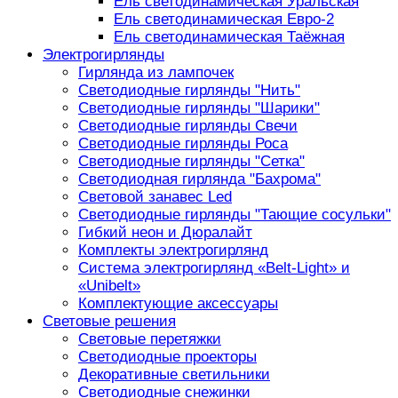
Ель светодинамическая Уральская
Ель светодинамическая Евро-2
Ель светодинамическая Таёжная
Электрогирлянды
Гирлянда из лампочек
Светодиодные гирлянды "Нить"
Светодиодные гирлянды "Шарики"
Светодиодные гирлянды Свечи
Светодиодные гирлянды Роса
Светодиодные гирлянды "Сетка"
Светодиодная гирлянда "Бахрома"
Световой занавес Led
Светодиодные гирлянды "Тающие сосульки"
Гибкий неон и Дюралайт
Комплекты электрогирлянд
Система электрогирлянд «Belt-Light» и
«Unibelt»
Комплектующие аксессуары
Световые решения
Световые перетяжки
Светодиодные проекторы
Декоративные светильники
Светодиодные снежинки