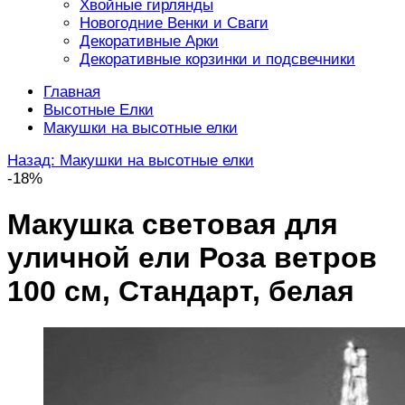
Хвойные гирлянды
Новогодние Венки и Сваги
Декоративные Арки
Декоративные корзинки и подсвечники
Главная
Высотные Елки
Макушки на высотные елки
Назад: Макушки на высотные елки
-18%
Макушка световая для
уличной ели Роза ветров
100 см, Стандарт, белая