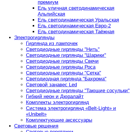
премиум
Ель уличная светодинамическая
Альпийская
Ель светодинамическая Уральская
Ель светодинамическая Евро-2
Ель светодинамическая Таёжная
Электрогирлянды
Гирлянда из лампочек
Светодиодные гирлянды "Нить"
Светодиодные гирлянды "Шарики"
Светодиодные гирлянды Свечи
Светодиодные гирлянды Роса
Светодиодные гирлянды "Сетка"
Светодиодная гирлянда "Бахрома"
Световой занавес Led
Светодиодные гирлянды "Тающие сосульки"
Гибкий неон и Дюралайт
Комплекты электрогирлянд
Система электрогирлянд «Belt-Light» и
«Unibelt»
Комплектующие аксессуары
Световые решения
Световые перетяжки