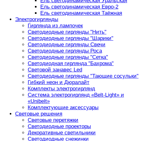
Ель светодинамическая Уральская
Ель светодинамическая Евро-2
Ель светодинамическая Таёжная
Электрогирлянды
Гирлянда из лампочек
Светодиодные гирлянды "Нить"
Светодиодные гирлянды "Шарики"
Светодиодные гирлянды Свечи
Светодиодные гирлянды Роса
Светодиодные гирлянды "Сетка"
Светодиодная гирлянда "Бахрома"
Световой занавес Led
Светодиодные гирлянды "Тающие сосульки"
Гибкий неон и Дюралайт
Комплекты электрогирлянд
Система электрогирлянд «Belt-Light» и
«Unibelt»
Комплектующие аксессуары
Световые решения
Световые перетяжки
Светодиодные проекторы
Декоративные светильники
Светодиодные снежинки