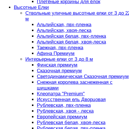
Плетёные корзины для ёлок
Высотные Елки
Ствольные уличные высотные елки от 3 до 2
м
Альпийская, пвх-пленка
Альпийская, хвоя-леска
Альпийская белая, пвх-пленка
Альпийская белая, хвоя-леска
Таежная, пвх-пленка
Афина Премиум
Интерьерные елки от 3 до 8 м
Финская премиум
Сказочная премиум
Светодинамическая Сказочная премиум
Снежная королева заснеженная с
шишками
Клеопатра "Premium"
Искусственная ель Дворцовая
Рублевская, пвх-пленка
Рублевская, хвоя - леска
Европейская премиум
Рублевская белая, хвоя-леска
Рублевская белая, пвх-пленка