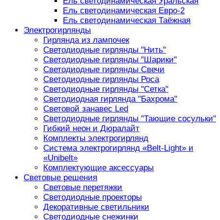
Ель светодинамическая Уральская
Ель светодинамическая Евро-2
Ель светодинамическая Таёжная
Электрогирлянды
Гирлянда из лампочек
Светодиодные гирлянды "Нить"
Светодиодные гирлянды "Шарики"
Светодиодные гирлянды Свечи
Светодиодные гирлянды Роса
Светодиодные гирлянды "Сетка"
Светодиодная гирлянда "Бахрома"
Световой занавес Led
Светодиодные гирлянды "Тающие сосульки"
Гибкий неон и Дюралайт
Комплекты электрогирлянд
Система электрогирлянд «Belt-Light» и
«Unibelt»
Комплектующие аксессуары
Световые решения
Световые перетяжки
Светодиодные проекторы
Декоративные светильники
Светодиодные снежинки