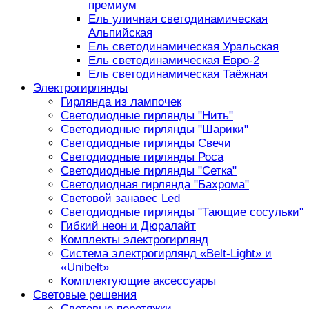
премиум
Ель уличная светодинамическая
Альпийская
Ель светодинамическая Уральская
Ель светодинамическая Евро-2
Ель светодинамическая Таёжная
Электрогирлянды
Гирлянда из лампочек
Светодиодные гирлянды "Нить"
Светодиодные гирлянды "Шарики"
Светодиодные гирлянды Свечи
Светодиодные гирлянды Роса
Светодиодные гирлянды "Сетка"
Светодиодная гирлянда "Бахрома"
Световой занавес Led
Светодиодные гирлянды "Тающие сосульки"
Гибкий неон и Дюралайт
Комплекты электрогирлянд
Система электрогирлянд «Belt-Light» и
«Unibelt»
Комплектующие аксессуары
Световые решения
Световые перетяжки