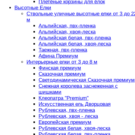
Плетёные корзины для ёлок
Высотные Елки
Ствольные уличные высотные елки от 3 до 2
м
Альпийская, пвх-пленка
Альпийская, хвоя-леска
Альпийская белая, пвх-пленка
Альпийская белая, хвоя-леска
Таежная, пвх-пленка
Афина Премиум
Интерьерные елки от 3 до 8 м
Финская премиум
Сказочная премиум
Светодинамическая Сказочная премиум
Снежная королева заснеженная с
шишками
Клеопатра "Premium"
Искусственная ель Дворцовая
Рублевская, пвх-пленка
Рублевская, хвоя - леска
Европейская премиум
Рублевская белая, хвоя-леска
Рублевская белая, пвх-пленка