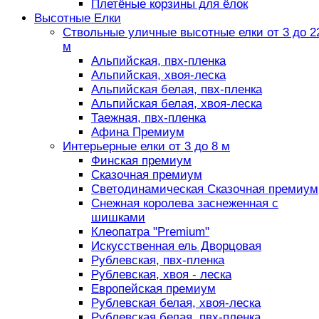
Плетёные корзины для ёлок
Высотные Елки
Ствольные уличные высотные елки от 3 до 2
м
Альпийская, пвх-пленка
Альпийская, хвоя-леска
Альпийская белая, пвх-пленка
Альпийская белая, хвоя-леска
Таежная, пвх-пленка
Афина Премиум
Интерьерные елки от 3 до 8 м
Финская премиум
Сказочная премиум
Светодинамическая Сказочная премиум
Снежная королева заснеженная с
шишками
Клеопатра "Premium"
Искусственная ель Дворцовая
Рублевская, пвх-пленка
Рублевская, хвоя - леска
Европейская премиум
Рублевская белая, хвоя-леска
Рублевская белая, пвх-пленка