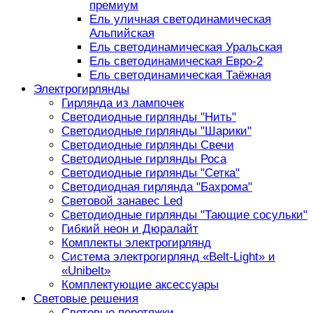
премиум
Ель уличная светодинамическая
Альпийская
Ель светодинамическая Уральская
Ель светодинамическая Евро-2
Ель светодинамическая Таёжная
Электрогирлянды
Гирлянда из лампочек
Светодиодные гирлянды "Нить"
Светодиодные гирлянды "Шарики"
Светодиодные гирлянды Свечи
Светодиодные гирлянды Роса
Светодиодные гирлянды "Сетка"
Светодиодная гирлянда "Бахрома"
Световой занавес Led
Светодиодные гирлянды "Тающие сосульки"
Гибкий неон и Дюралайт
Комплекты электрогирлянд
Система электрогирлянд «Belt-Light» и
«Unibelt»
Комплектующие аксессуары
Световые решения
Световые перетяжки