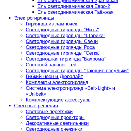
Ель светодинамическая Уральская
Ель светодинамическая Евро-2
Ель светодинамическая Таёжная
Электрогирлянды
Гирлянда из лампочек
Светодиодные гирлянды "Нить"
Светодиодные гирлянды "Шарики"
Светодиодные гирлянды Свечи
Светодиодные гирлянды Роса
Светодиодные гирлянды "Сетка"
Светодиодная гирлянда "Бахрома"
Световой занавес Led
Светодиодные гирлянды "Тающие сосульки"
Гибкий неон и Дюралайт
Комплекты электрогирлянд
Система электрогирлянд «Belt-Light» и
«Unibelt»
Комплектующие аксессуары
Световые решения
Световые перетяжки
Светодиодные проекторы
Декоративные светильники
Светодиодные снежинки