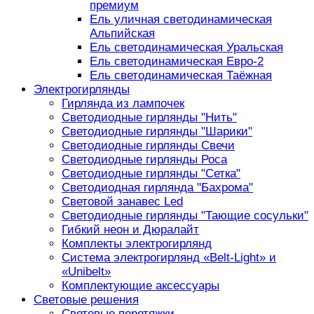
премиум
Ель уличная светодинамическая
Альпийская
Ель светодинамическая Уральская
Ель светодинамическая Евро-2
Ель светодинамическая Таёжная
Электрогирлянды
Гирлянда из лампочек
Светодиодные гирлянды "Нить"
Светодиодные гирлянды "Шарики"
Светодиодные гирлянды Свечи
Светодиодные гирлянды Роса
Светодиодные гирлянды "Сетка"
Светодиодная гирлянда "Бахрома"
Световой занавес Led
Светодиодные гирлянды "Тающие сосульки"
Гибкий неон и Дюралайт
Комплекты электрогирлянд
Система электрогирлянд «Belt-Light» и
«Unibelt»
Комплектующие аксессуары
Световые решения
Световые перетяжки