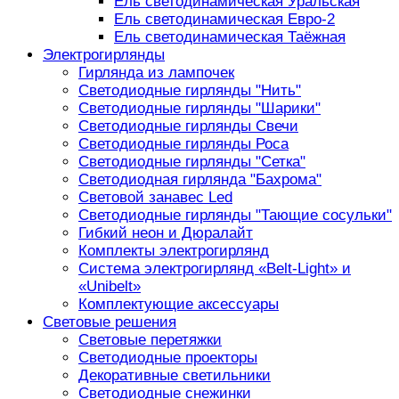
Ель светодинамическая Уральская
Ель светодинамическая Евро-2
Ель светодинамическая Таёжная
Электрогирлянды
Гирлянда из лампочек
Светодиодные гирлянды "Нить"
Светодиодные гирлянды "Шарики"
Светодиодные гирлянды Свечи
Светодиодные гирлянды Роса
Светодиодные гирлянды "Сетка"
Светодиодная гирлянда "Бахрома"
Световой занавес Led
Светодиодные гирлянды "Тающие сосульки"
Гибкий неон и Дюралайт
Комплекты электрогирлянд
Система электрогирлянд «Belt-Light» и
«Unibelt»
Комплектующие аксессуары
Световые решения
Световые перетяжки
Светодиодные проекторы
Декоративные светильники
Светодиодные снежинки