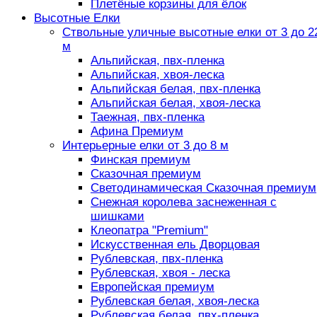
Плетёные корзины для ёлок
Высотные Елки
Ствольные уличные высотные елки от 3 до 2
м
Альпийская, пвх-пленка
Альпийская, хвоя-леска
Альпийская белая, пвх-пленка
Альпийская белая, хвоя-леска
Таежная, пвх-пленка
Афина Премиум
Интерьерные елки от 3 до 8 м
Финская премиум
Сказочная премиум
Светодинамическая Сказочная премиум
Снежная королева заснеженная с
шишками
Клеопатра "Premium"
Искусственная ель Дворцовая
Рублевская, пвх-пленка
Рублевская, хвоя - леска
Европейская премиум
Рублевская белая, хвоя-леска
Рублевская белая, пвх-пленка