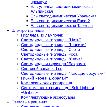
премиум
Ель уличная светодинамическая
Альпийская
Ель светодинамическая Уральская
Ель светодинамическая Евро-2
Ель светодинамическая Таёжная
Электрогирлянды
Гирлянда из лампочек
Светодиодные гирлянды "Нить"
Светодиодные гирлянды "Шарики"
Светодиодные гирлянды Свечи
Светодиодные гирлянды Роса
Светодиодные гирлянды "Сетка"
Светодиодная гирлянда "Бахрома"
Световой занавес Led
Светодиодные гирлянды "Тающие сосульки"
Гибкий неон и Дюралайт
Комплекты электрогирлянд
Система электрогирлянд «Belt-Light» и
«Unibelt»
Комплектующие аксессуары
Световые решения
Световые перетяжки