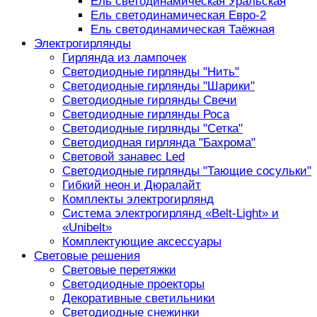
Ель светодинамическая Уральская
Ель светодинамическая Евро-2
Ель светодинамическая Таёжная
Электрогирлянды
Гирлянда из лампочек
Светодиодные гирлянды "Нить"
Светодиодные гирлянды "Шарики"
Светодиодные гирлянды Свечи
Светодиодные гирлянды Роса
Светодиодные гирлянды "Сетка"
Светодиодная гирлянда "Бахрома"
Световой занавес Led
Светодиодные гирлянды "Тающие сосульки"
Гибкий неон и Дюралайт
Комплекты электрогирлянд
Система электрогирлянд «Belt-Light» и
«Unibelt»
Комплектующие аксессуары
Световые решения
Световые перетяжки
Светодиодные проекторы
Декоративные светильники
Светодиодные снежинки