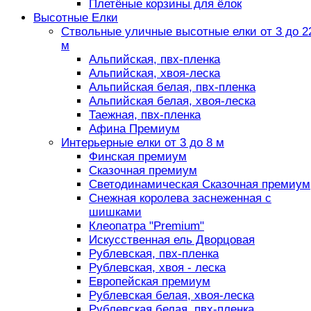
Плетёные корзины для ёлок
Высотные Елки
Ствольные уличные высотные елки от 3 до 2
м
Альпийская, пвх-пленка
Альпийская, хвоя-леска
Альпийская белая, пвх-пленка
Альпийская белая, хвоя-леска
Таежная, пвх-пленка
Афина Премиум
Интерьерные елки от 3 до 8 м
Финская премиум
Сказочная премиум
Светодинамическая Сказочная премиум
Снежная королева заснеженная с
шишками
Клеопатра "Premium"
Искусственная ель Дворцовая
Рублевская, пвх-пленка
Рублевская, хвоя - леска
Европейская премиум
Рублевская белая, хвоя-леска
Рублевская белая, пвх-пленка