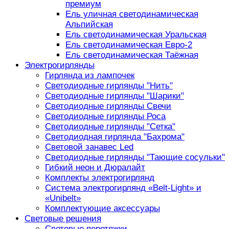
премиум
Ель уличная светодинамическая
Альпийская
Ель светодинамическая Уральская
Ель светодинамическая Евро-2
Ель светодинамическая Таёжная
Электрогирлянды
Гирлянда из лампочек
Светодиодные гирлянды "Нить"
Светодиодные гирлянды "Шарики"
Светодиодные гирлянды Свечи
Светодиодные гирлянды Роса
Светодиодные гирлянды "Сетка"
Светодиодная гирлянда "Бахрома"
Световой занавес Led
Светодиодные гирлянды "Тающие сосульки"
Гибкий неон и Дюралайт
Комплекты электрогирлянд
Система электрогирлянд «Belt-Light» и
«Unibelt»
Комплектующие аксессуары
Световые решения
Световые перетяжки