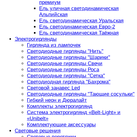
премиум
Ель уличная светодинамическая
Альпийская
Ель светодинамическая Уральская
Ель светодинамическая Евро-2
Ель светодинамическая Таёжная
Электрогирлянды
Гирлянда из лампочек
Светодиодные гирлянды "Нить"
Светодиодные гирлянды "Шарики"
Светодиодные гирлянды Свечи
Светодиодные гирлянды Роса
Светодиодные гирлянды "Сетка"
Светодиодная гирлянда "Бахрома"
Световой занавес Led
Светодиодные гирлянды "Тающие сосульки"
Гибкий неон и Дюралайт
Комплекты электрогирлянд
Система электрогирлянд «Belt-Light» и
«Unibelt»
Комплектующие аксессуары
Световые решения
Световые перетяжки