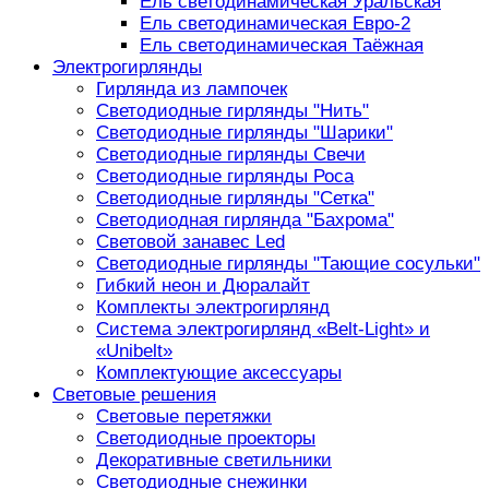
Ель светодинамическая Уральская
Ель светодинамическая Евро-2
Ель светодинамическая Таёжная
Электрогирлянды
Гирлянда из лампочек
Светодиодные гирлянды "Нить"
Светодиодные гирлянды "Шарики"
Светодиодные гирлянды Свечи
Светодиодные гирлянды Роса
Светодиодные гирлянды "Сетка"
Светодиодная гирлянда "Бахрома"
Световой занавес Led
Светодиодные гирлянды "Тающие сосульки"
Гибкий неон и Дюралайт
Комплекты электрогирлянд
Система электрогирлянд «Belt-Light» и
«Unibelt»
Комплектующие аксессуары
Световые решения
Световые перетяжки
Светодиодные проекторы
Декоративные светильники
Светодиодные снежинки