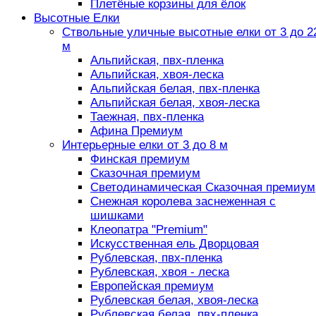
Плетёные корзины для ёлок
Высотные Елки
Ствольные уличные высотные елки от 3 до 2
м
Альпийская, пвх-пленка
Альпийская, хвоя-леска
Альпийская белая, пвх-пленка
Альпийская белая, хвоя-леска
Таежная, пвх-пленка
Афина Премиум
Интерьерные елки от 3 до 8 м
Финская премиум
Сказочная премиум
Светодинамическая Сказочная премиум
Снежная королева заснеженная с
шишками
Клеопатра "Premium"
Искусственная ель Дворцовая
Рублевская, пвх-пленка
Рублевская, хвоя - леска
Европейская премиум
Рублевская белая, хвоя-леска
Рублевская белая, пвх-пленка