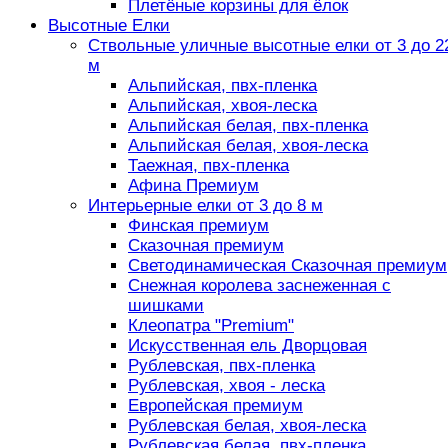
Плетёные корзины для ёлок
Высотные Елки
Ствольные уличные высотные елки от 3 до 2
м
Альпийская, пвх-пленка
Альпийская, хвоя-леска
Альпийская белая, пвх-пленка
Альпийская белая, хвоя-леска
Таежная, пвх-пленка
Афина Премиум
Интерьерные елки от 3 до 8 м
Финская премиум
Сказочная премиум
Светодинамическая Сказочная премиум
Снежная королева заснеженная с
шишками
Клеопатра "Premium"
Искусственная ель Дворцовая
Рублевская, пвх-пленка
Рублевская, хвоя - леска
Европейская премиум
Рублевская белая, хвоя-леска
Рублевская белая, пвх-пленка