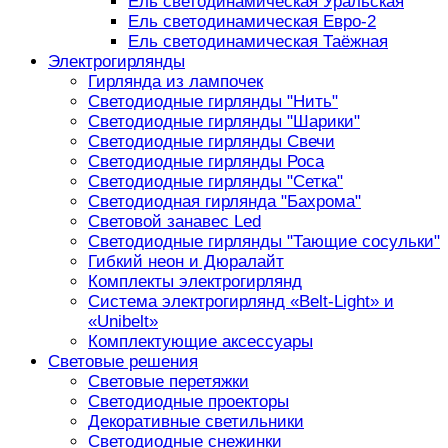
Ель светодинамическая Уральская
Ель светодинамическая Евро-2
Ель светодинамическая Таёжная
Электрогирлянды
Гирлянда из лампочек
Светодиодные гирлянды "Нить"
Светодиодные гирлянды "Шарики"
Светодиодные гирлянды Свечи
Светодиодные гирлянды Роса
Светодиодные гирлянды "Сетка"
Светодиодная гирлянда "Бахрома"
Световой занавес Led
Светодиодные гирлянды "Тающие сосульки"
Гибкий неон и Дюралайт
Комплекты электрогирлянд
Система электрогирлянд «Belt-Light» и
«Unibelt»
Комплектующие аксессуары
Световые решения
Световые перетяжки
Светодиодные проекторы
Декоративные светильники
Светодиодные снежинки