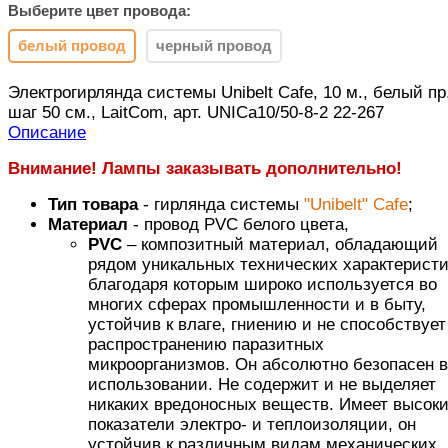
Выберите цвет провода:
белый провод
черный провод
Электрогирлянда системы Unibelt Cafe, 10 м., белый пр.
шаг 50 см., LaitCom, арт. UNICa10/50-8-2 22-267
Описание
Внимание! Лампы заказывать дополнительно!
Тип товара
- гирлянда системы
"Unibelt" Cafe
;
Материал
- провод PVC белого цвета,
PVC
– композитный материал, обладающий
рядом уникальных технических характеристи
благодаря которым широко используется во
многих сферах промышленности и в быту,
устойчив к влаге, гниению и не способствует
распространению паразитных
микроорганизмов. Он абсолютно безопасен в
использовании. Не содержит и не выделяет
никаких вредоносных веществ. Имеет высок
показатели электро- и теплоизоляции, он
устойчив к различным видам механических