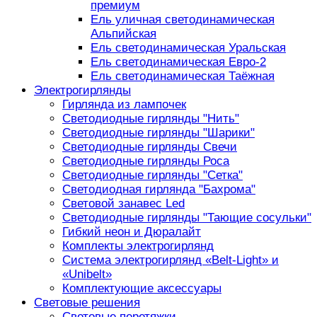
премиум
Ель уличная светодинамическая
Альпийская
Ель светодинамическая Уральская
Ель светодинамическая Евро-2
Ель светодинамическая Таёжная
Электрогирлянды
Гирлянда из лампочек
Светодиодные гирлянды "Нить"
Светодиодные гирлянды "Шарики"
Светодиодные гирлянды Свечи
Светодиодные гирлянды Роса
Светодиодные гирлянды "Сетка"
Светодиодная гирлянда "Бахрома"
Световой занавес Led
Светодиодные гирлянды "Тающие сосульки"
Гибкий неон и Дюралайт
Комплекты электрогирлянд
Система электрогирлянд «Belt-Light» и
«Unibelt»
Комплектующие аксессуары
Световые решения
Световые перетяжки