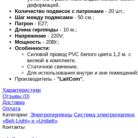
деформаций.
Количество подвесок с патронами
- 20 шт.;
Шаг между подвесами
- 50 см.;
Патрон
- E27;
Длина гирлянды
- 10 м.;
Напряжение
- 220V;
Мощность
- 20Вт.;
Особенности:
Силовой провод PVC белого цвета 1,2 м. с
вилкой в комплекте,
Статичное свечение,
Для использования внутри и вне помещений
Производитель -
"LaitCom".
Характеристики
Отзывы (
0
)
Доставка
Оплата
Категории:
Электрогирлянды
Система электрогирлянд
«Belt-Light» и «Unibelt»
Контакты