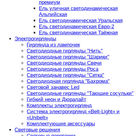
премиум
Ель уличная светодинамическая
Альпийская
Ель светодинамическая Уральская
Ель светодинамическая Евро-2
Ель светодинамическая Таёжная
Электрогирлянды
Гирлянда из лампочек
Светодиодные гирлянды "Нить"
Светодиодные гирлянды "Шарики"
Светодиодные гирлянды Свечи
Светодиодные гирлянды Роса
Светодиодные гирлянды "Сетка"
Светодиодная гирлянда "Бахрома"
Световой занавес Led
Светодиодные гирлянды "Тающие сосульки"
Гибкий неон и Дюралайт
Комплекты электрогирлянд
Система электрогирлянд «Belt-Light» и
«Unibelt»
Комплектующие аксессуары
Световые решения
Световые перетяжки