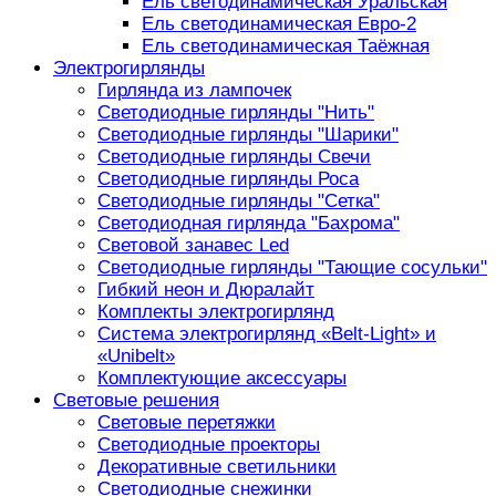
Ель светодинамическая Уральская
Ель светодинамическая Евро-2
Ель светодинамическая Таёжная
Электрогирлянды
Гирлянда из лампочек
Светодиодные гирлянды "Нить"
Светодиодные гирлянды "Шарики"
Светодиодные гирлянды Свечи
Светодиодные гирлянды Роса
Светодиодные гирлянды "Сетка"
Светодиодная гирлянда "Бахрома"
Световой занавес Led
Светодиодные гирлянды "Тающие сосульки"
Гибкий неон и Дюралайт
Комплекты электрогирлянд
Система электрогирлянд «Belt-Light» и
«Unibelt»
Комплектующие аксессуары
Световые решения
Световые перетяжки
Светодиодные проекторы
Декоративные светильники
Светодиодные снежинки