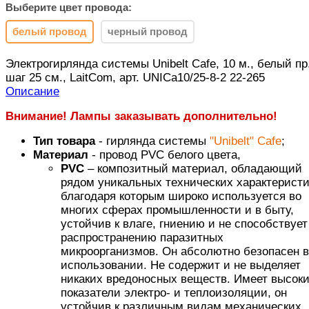
Выберите цвет провода:
белый провод
черный провод
Электрогирлянда системы Unibelt Cafe, 10 м., белый пр.
шаг 25 см., LaitCom, арт. UNICa10/25-8-2 22-265
Описание
Внимание! Лампы заказывать дополнительно!
Тип товара
- гирлянда системы
"Unibelt" Cafe
;
Материал
- провод PVC белого цвета,
PVC
– композитный материал, обладающий
рядом уникальных технических характеристи
благодаря которым широко используется во
многих сферах промышленности и в быту,
устойчив к влаге, гниению и не способствует
распространению паразитных
микроорганизмов. Он абсолютно безопасен в
использовании. Не содержит и не выделяет
никаких вредоносных веществ. Имеет высок
показатели электро- и теплоизоляции, он
устойчив к различным видам механических