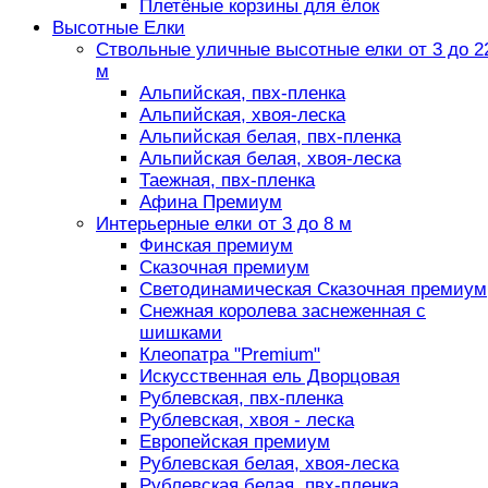
Плетёные корзины для ёлок
Высотные Елки
Ствольные уличные высотные елки от 3 до 2
м
Альпийская, пвх-пленка
Альпийская, хвоя-леска
Альпийская белая, пвх-пленка
Альпийская белая, хвоя-леска
Таежная, пвх-пленка
Афина Премиум
Интерьерные елки от 3 до 8 м
Финская премиум
Сказочная премиум
Светодинамическая Сказочная премиум
Снежная королева заснеженная с
шишками
Клеопатра "Premium"
Искусственная ель Дворцовая
Рублевская, пвх-пленка
Рублевская, хвоя - леска
Европейская премиум
Рублевская белая, хвоя-леска
Рублевская белая, пвх-пленка