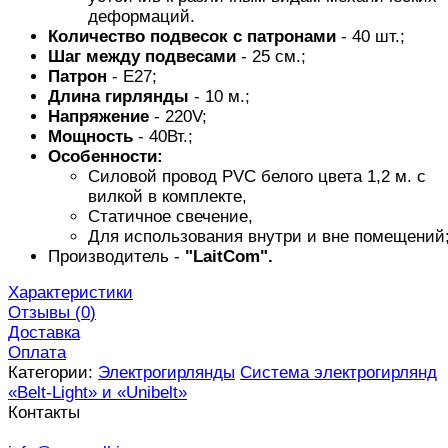
деформаций.
Количество подвесок с патронами
- 40 шт.;
Шаг между подвесами
- 25 см.;
Патрон
- E27;
Длина гирлянды
- 10 м.;
Напряжение
- 220V;
Мощность
- 40Вт.;
Особенности:
Силовой провод PVC белого цвета 1,2 м. с
вилкой в комплекте,
Статичное свечение,
Для использования внутри и вне помещений
Производитель -
"LaitCom".
Характеристики
Отзывы (
0
)
Доставка
Оплата
Категории:
Электрогирлянды
Система электрогирлянд
«Belt-Light» и «Unibelt»
Контакты