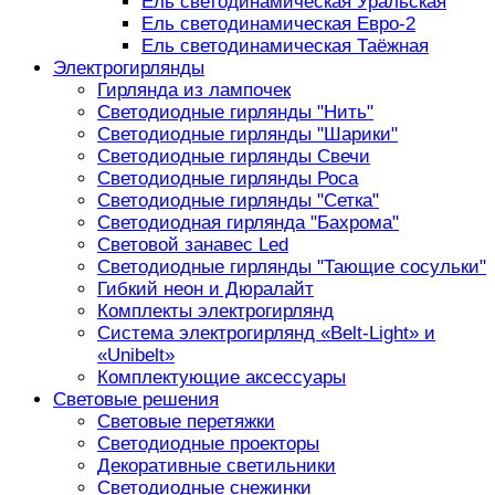
Ель светодинамическая Уральская
Ель светодинамическая Евро-2
Ель светодинамическая Таёжная
Электрогирлянды
Гирлянда из лампочек
Светодиодные гирлянды "Нить"
Светодиодные гирлянды "Шарики"
Светодиодные гирлянды Свечи
Светодиодные гирлянды Роса
Светодиодные гирлянды "Сетка"
Светодиодная гирлянда "Бахрома"
Световой занавес Led
Светодиодные гирлянды "Тающие сосульки"
Гибкий неон и Дюралайт
Комплекты электрогирлянд
Система электрогирлянд «Belt-Light» и
«Unibelt»
Комплектующие аксессуары
Световые решения
Световые перетяжки
Светодиодные проекторы
Декоративные светильники
Светодиодные снежинки