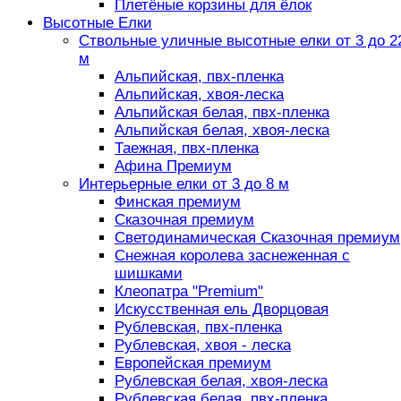
Плетёные корзины для ёлок
Высотные Елки
Ствольные уличные высотные елки от 3 до 2
м
Альпийская, пвх-пленка
Альпийская, хвоя-леска
Альпийская белая, пвх-пленка
Альпийская белая, хвоя-леска
Таежная, пвх-пленка
Афина Премиум
Интерьерные елки от 3 до 8 м
Финская премиум
Сказочная премиум
Светодинамическая Сказочная премиум
Снежная королева заснеженная с
шишками
Клеопатра "Premium"
Искусственная ель Дворцовая
Рублевская, пвх-пленка
Рублевская, хвоя - леска
Европейская премиум
Рублевская белая, хвоя-леска
Рублевская белая, пвх-пленка