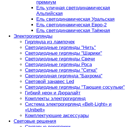
премиум
Ель уличная светодинамическая
Альпийская
Ель светодинамическая Уральская
Ель светодинамическая Евро-2
Ель светодинамическая Таёжная
Электрогирлянды
Гирлянда из лампочек
Светодиодные гирлянды "Нить"
Светодиодные гирлянды "Шарики"
Светодиодные гирлянды Свечи
Светодиодные гирлянды Роса
Светодиодные гирлянды "Сетка"
Светодиодная гирлянда "Бахрома"
Световой занавес Led
Светодиодные гирлянды "Тающие сосульки"
Гибкий неон и Дюралайт
Комплекты электрогирлянд
Система электрогирлянд «Belt-Light» и
«Unibelt»
Комплектующие аксессуары
Световые решения
Световые перетяжки