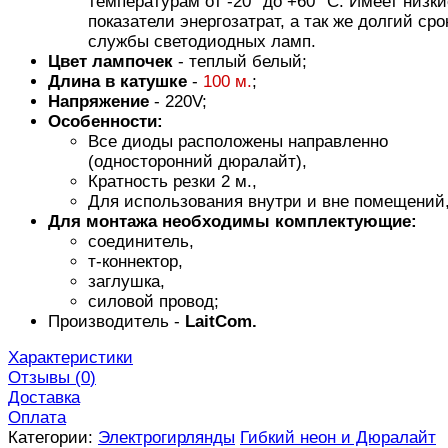
температурам от -20° до +60° С. Имеет низки
показатели энергозатрат, а так же долгий сро
службы светодиодных ламп.
Цвет лампочек
- теплый белый;
Длина в катушке
-
100 м.
;
Напряжение
- 220V;
Особенности:
Все диоды расположены направленно
(односторонний дюралайт),
Кратность резки 2 м.,
Для использования внутри и вне помещений
Для монтажа необходимы комплектующие:
соединитель,
т-коннектор,
заглушка,
силовой провод;
Производитель -
LaitCom.
Характеристики
Отзывы (
0
)
Доставка
Оплата
Категории:
Электрогирлянды
Гибкий неон и Дюралайт