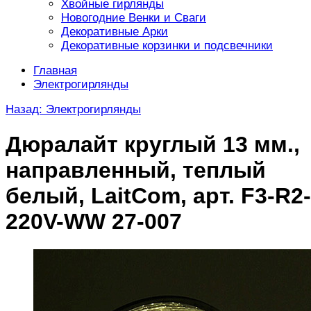
Хвойные гирлянды
Новогодние Венки и Сваги
Декоративные Арки
Декоративные корзинки и подсвечники
Главная
Электрогирлянды
Назад: Электрогирлянды
Дюралайт круглый 13 мм.,
направленный, теплый
белый, LaitCom, арт. F3-R2-
220V-WW 27-007