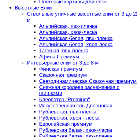
Плетёные корзины для ёлок
Высотные Елки
Ствольные уличные высотные елки от 3 до 2
м
Альпийская, пвх-пленка
Альпийская, хвоя-леска
Альпийская белая, пвх-пленка
Альпийская белая, хвоя-леска
Таежная, пвх-пленка
Афина Премиум
Интерьерные елки от 3 до 8 м
Финская премиум
Сказочная премиум
Светодинамическая Сказочная премиум
Снежная королева заснеженная с
шишками
Клеопатра "Premium"
Искусственная ель Дворцовая
Рублевская, пвх-пленка
Рублевская, хвоя - леска
Европейская премиум
Рублевская белая, хвоя-леска
Рублевская белая, пвх-пленка