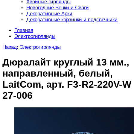
Хвойные гирлянды
Новогодние Венки и Сваги
Декоративные Арки
Декоративные корзинки и подсвечники
Главная
Электрогирлянды
Назад: Электрогирлянды
Дюралайт круглый 13 мм.,
направленный, белый,
LaitCom, арт. F3-R2-220V-W
27-006