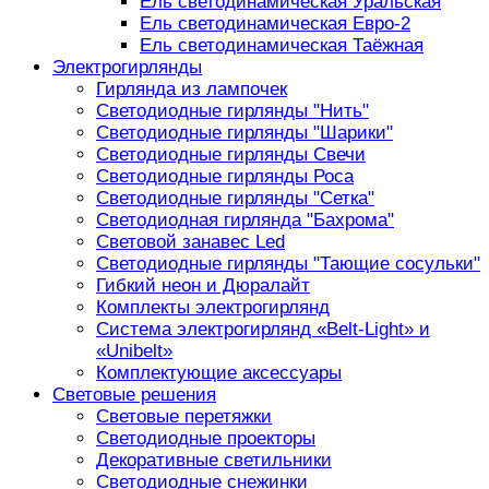
Ель светодинамическая Уральская
Ель светодинамическая Евро-2
Ель светодинамическая Таёжная
Электрогирлянды
Гирлянда из лампочек
Светодиодные гирлянды "Нить"
Светодиодные гирлянды "Шарики"
Светодиодные гирлянды Свечи
Светодиодные гирлянды Роса
Светодиодные гирлянды "Сетка"
Светодиодная гирлянда "Бахрома"
Световой занавес Led
Светодиодные гирлянды "Тающие сосульки"
Гибкий неон и Дюралайт
Комплекты электрогирлянд
Система электрогирлянд «Belt-Light» и
«Unibelt»
Комплектующие аксессуары
Световые решения
Световые перетяжки
Светодиодные проекторы
Декоративные светильники
Светодиодные снежинки