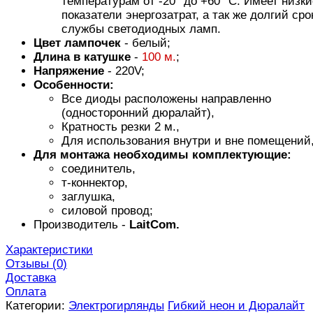
температурам от -20° до +60° С. Имеет низки
показатели энергозатрат, а так же долгий сро
службы светодиодных ламп.
Цвет лампочек
- белый;
Длина в катушке
-
100 м.
;
Напряжение
- 220V;
Особенности:
Все диоды расположены направленно
(односторонний дюралайт),
Кратность резки 2 м.,
Для использования внутри и вне помещений
Для монтажа необходимы комплектующие:
соединитель,
т-коннектор,
заглушка,
силовой провод;
Производитель -
LaitCom.
Характеристики
Отзывы (
0
)
Доставка
Оплата
Категории:
Электрогирлянды
Гибкий неон и Дюралайт