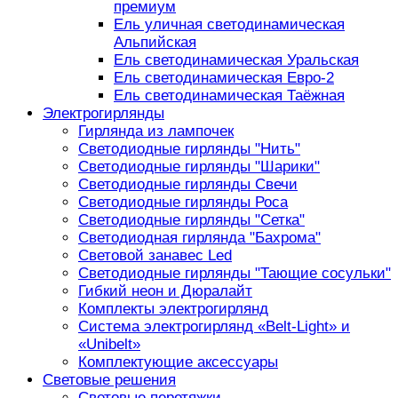
премиум
Ель уличная светодинамическая
Альпийская
Ель светодинамическая Уральская
Ель светодинамическая Евро-2
Ель светодинамическая Таёжная
Электрогирлянды
Гирлянда из лампочек
Светодиодные гирлянды "Нить"
Светодиодные гирлянды "Шарики"
Светодиодные гирлянды Свечи
Светодиодные гирлянды Роса
Светодиодные гирлянды "Сетка"
Светодиодная гирлянда "Бахрома"
Световой занавес Led
Светодиодные гирлянды "Тающие сосульки"
Гибкий неон и Дюралайт
Комплекты электрогирлянд
Система электрогирлянд «Belt-Light» и
«Unibelt»
Комплектующие аксессуары
Световые решения
Световые перетяжки