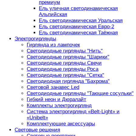
премиум
Ель уличная светодинамическая
Альпийская
Ель светодинамическая Уральская
Ель светодинамическая Евро-2
Ель светодинамическая Таёжная
Электрогирлянды
Гирлянда из лампочек
Светодиодные гирлянды "Нить"
Светодиодные гирлянды "Шарики"
Светодиодные гирлянды Свечи
Светодиодные гирлянды Роса
Светодиодные гирлянды "Сетка"
Светодиодная гирлянда "Бахрома"
Световой занавес Led
Светодиодные гирлянды "Тающие сосульки"
Гибкий неон и Дюралайт
Комплекты электрогирлянд
Система электрогирлянд «Belt-Light» и
«Unibelt»
Комплектующие аксессуары
Световые решения
Световые перетяжки