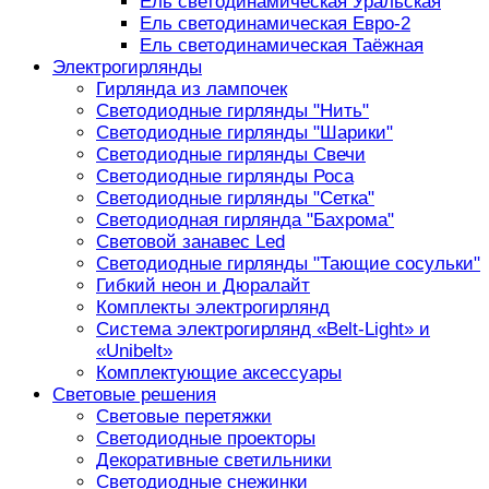
Ель светодинамическая Уральская
Ель светодинамическая Евро-2
Ель светодинамическая Таёжная
Электрогирлянды
Гирлянда из лампочек
Светодиодные гирлянды "Нить"
Светодиодные гирлянды "Шарики"
Светодиодные гирлянды Свечи
Светодиодные гирлянды Роса
Светодиодные гирлянды "Сетка"
Светодиодная гирлянда "Бахрома"
Световой занавес Led
Светодиодные гирлянды "Тающие сосульки"
Гибкий неон и Дюралайт
Комплекты электрогирлянд
Система электрогирлянд «Belt-Light» и
«Unibelt»
Комплектующие аксессуары
Световые решения
Световые перетяжки
Светодиодные проекторы
Декоративные светильники
Светодиодные снежинки