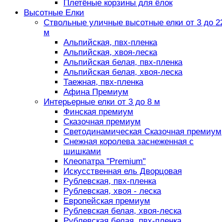
Плетёные корзины для ёлок
Высотные Елки
Ствольные уличные высотные елки от 3 до 2
м
Альпийская, пвх-пленка
Альпийская, хвоя-леска
Альпийская белая, пвх-пленка
Альпийская белая, хвоя-леска
Таежная, пвх-пленка
Афина Премиум
Интерьерные елки от 3 до 8 м
Финская премиум
Сказочная премиум
Светодинамическая Сказочная премиум
Снежная королева заснеженная с
шишками
Клеопатра "Premium"
Искусственная ель Дворцовая
Рублевская, пвх-пленка
Рублевская, хвоя - леска
Европейская премиум
Рублевская белая, хвоя-леска
Рублевская белая, пвх-пленка