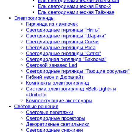
Ель светодинамическая Уральская
Ель светодинамическая Евро-2
Ель светодинамическая Таёжная
Электрогирлянды
Гирлянда из лампочек
Светодиодные гирлянды "Нить"
Светодиодные гирлянды "Шарики"
Светодиодные гирлянды Свечи
Светодиодные гирлянды Роса
Светодиодные гирлянды "Сетка"
Светодиодная гирлянда "Бахрома"
Световой занавес Led
Светодиодные гирлянды "Тающие сосульки"
Гибкий неон и Дюралайт
Комплекты электрогирлянд
Система электрогирлянд «Belt-Light» и
«Unibelt»
Комплектующие аксессуары
Световые решения
Световые перетяжки
Светодиодные проекторы
Декоративные светильники
Светодиодные снежинки