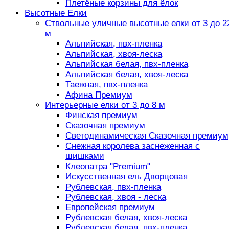
Плетёные корзины для ёлок
Высотные Елки
Ствольные уличные высотные елки от 3 до 2
м
Альпийская, пвх-пленка
Альпийская, хвоя-леска
Альпийская белая, пвх-пленка
Альпийская белая, хвоя-леска
Таежная, пвх-пленка
Афина Премиум
Интерьерные елки от 3 до 8 м
Финская премиум
Сказочная премиум
Светодинамическая Сказочная премиум
Снежная королева заснеженная с
шишками
Клеопатра "Premium"
Искусственная ель Дворцовая
Рублевская, пвх-пленка
Рублевская, хвоя - леска
Европейская премиум
Рублевская белая, хвоя-леска
Рублевская белая, пвх-пленка