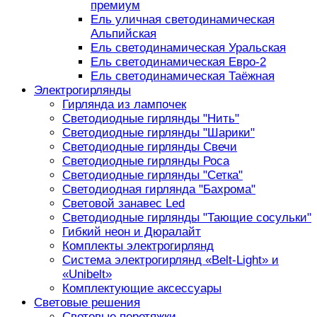
премиум
Ель уличная светодинамическая
Альпийская
Ель светодинамическая Уральская
Ель светодинамическая Евро-2
Ель светодинамическая Таёжная
Электрогирлянды
Гирлянда из лампочек
Светодиодные гирлянды "Нить"
Светодиодные гирлянды "Шарики"
Светодиодные гирлянды Свечи
Светодиодные гирлянды Роса
Светодиодные гирлянды "Сетка"
Светодиодная гирлянда "Бахрома"
Световой занавес Led
Светодиодные гирлянды "Тающие сосульки"
Гибкий неон и Дюралайт
Комплекты электрогирлянд
Система электрогирлянд «Belt-Light» и
«Unibelt»
Комплектующие аксессуары
Световые решения
Световые перетяжки