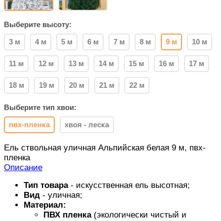
Выберите высоту:
3 м
4 м
5 м
6 м
7 м
8 м
9 м
10 м
11 м
12 м
13 м
14 м
15 м
16 м
17 м
18 м
19 м
20 м
21 м
22 м
Выберите тип хвои:
пвх-пленка
хвоя - леска
Ель ствольная уличная Альпийская белая 9 м, пвх-
пленка
Описание
Тип товара
- искусственная ель высотная;
Вид
- уличная;
Материал:
ПВХ пленка
(экологически чистый и