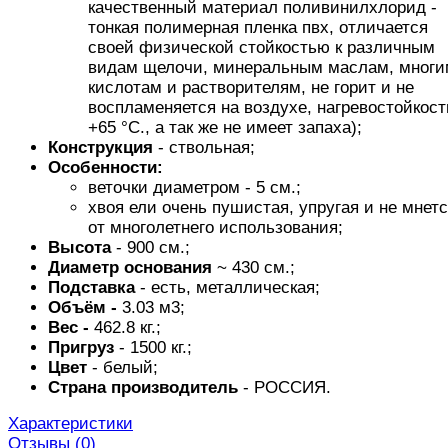
качественный материал поливинилхлорид -
тонкая полимерная пленка пвх, отличается
своей физической стойкостью к различным
видам щелочи, минеральным маслам, многи
кислотам и растворителям, не горит и не
воспламеняется на воздухе, нагревостойкост
+65 °C., а так же не имеет запаха);
Конструкция
- ствольная;
Особенности:
веточки диаметром - 5 см.;
хвоя ели очень пушистая, упругая и не мнет
от многолетнего использования;
Высота
- 900 см.;
Диаметр основания
~ 430 см.;
Подставка
- есть, металлическая;
Объём -
3.03 м3;
Вес -
462.8 кг.;
Пригруз
- 1500 кг.;
Цвет
- белый;
Страна производитель
- РОССИЯ.
Характеристики
Отзывы (
0
)