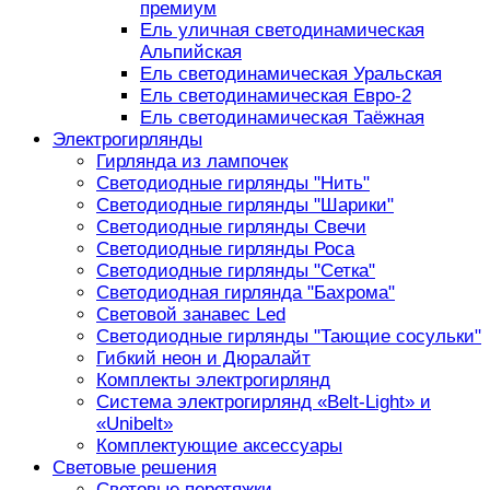
премиум
Ель уличная светодинамическая
Альпийская
Ель светодинамическая Уральская
Ель светодинамическая Евро-2
Ель светодинамическая Таёжная
Электрогирлянды
Гирлянда из лампочек
Светодиодные гирлянды "Нить"
Светодиодные гирлянды "Шарики"
Светодиодные гирлянды Свечи
Светодиодные гирлянды Роса
Светодиодные гирлянды "Сетка"
Светодиодная гирлянда "Бахрома"
Световой занавес Led
Светодиодные гирлянды "Тающие сосульки"
Гибкий неон и Дюралайт
Комплекты электрогирлянд
Система электрогирлянд «Belt-Light» и
«Unibelt»
Комплектующие аксессуары
Световые решения
Световые перетяжки