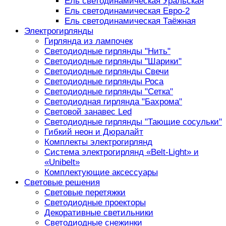
Ель светодинамическая Уральская
Ель светодинамическая Евро-2
Ель светодинамическая Таёжная
Электрогирлянды
Гирлянда из лампочек
Светодиодные гирлянды "Нить"
Светодиодные гирлянды "Шарики"
Светодиодные гирлянды Свечи
Светодиодные гирлянды Роса
Светодиодные гирлянды "Сетка"
Светодиодная гирлянда "Бахрома"
Световой занавес Led
Светодиодные гирлянды "Тающие сосульки"
Гибкий неон и Дюралайт
Комплекты электрогирлянд
Система электрогирлянд «Belt-Light» и
«Unibelt»
Комплектующие аксессуары
Световые решения
Световые перетяжки
Светодиодные проекторы
Декоративные светильники
Светодиодные снежинки