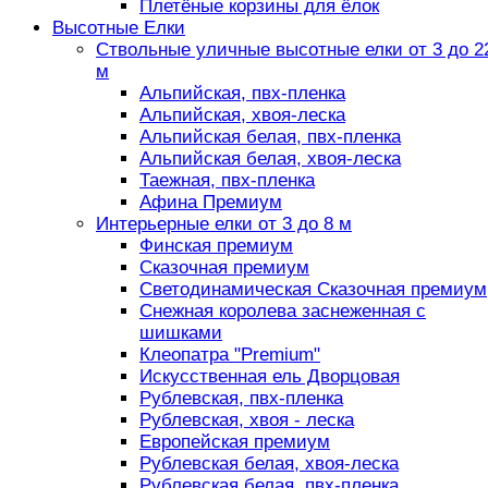
Плетёные корзины для ёлок
Высотные Елки
Ствольные уличные высотные елки от 3 до 2
м
Альпийская, пвх-пленка
Альпийская, хвоя-леска
Альпийская белая, пвх-пленка
Альпийская белая, хвоя-леска
Таежная, пвх-пленка
Афина Премиум
Интерьерные елки от 3 до 8 м
Финская премиум
Сказочная премиум
Светодинамическая Сказочная премиум
Снежная королева заснеженная с
шишками
Клеопатра "Premium"
Искусственная ель Дворцовая
Рублевская, пвх-пленка
Рублевская, хвоя - леска
Европейская премиум
Рублевская белая, хвоя-леска
Рублевская белая, пвх-пленка