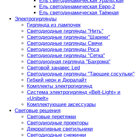
Ель светодинамическая Уральская
Ель светодинамическая Евро-2
Ель светодинамическая Таёжная
Электрогирлянды
Гирлянда из лампочек
Светодиодные гирлянды "Нить"
Светодиодные гирлянды "Шарики"
Светодиодные гирлянды Свечи
Светодиодные гирлянды Роса
Светодиодные гирлянды "Сетка"
Светодиодная гирлянда "Бахрома"
Световой занавес Led
Светодиодные гирлянды "Тающие сосульки"
Гибкий неон и Дюралайт
Комплекты электрогирлянд
Система электрогирлянд «Belt-Light» и
«Unibelt»
Комплектующие аксессуары
Световые решения
Световые перетяжки
Светодиодные проекторы
Декоративные светильники
Светодиодные снежинки