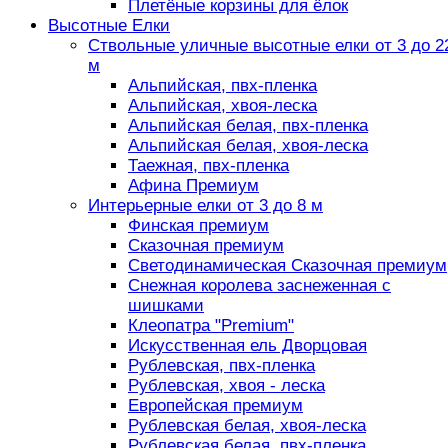
Плетёные корзины для ёлок
Высотные Елки
Ствольные уличные высотные елки от 3 до 2
м
Альпийская, пвх-пленка
Альпийская, хвоя-леска
Альпийская белая, пвх-пленка
Альпийская белая, хвоя-леска
Таежная, пвх-пленка
Афина Премиум
Интерьерные елки от 3 до 8 м
Финская премиум
Сказочная премиум
Светодинамическая Сказочная премиум
Снежная королева заснеженная с
шишками
Клеопатра "Premium"
Искусственная ель Дворцовая
Рублевская, пвх-пленка
Рублевская, хвоя - леска
Европейская премиум
Рублевская белая, хвоя-леска
Рублевская белая, пвх-пленка