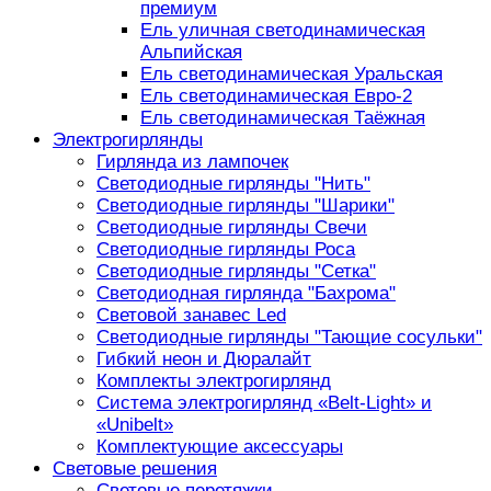
премиум
Ель уличная светодинамическая
Альпийская
Ель светодинамическая Уральская
Ель светодинамическая Евро-2
Ель светодинамическая Таёжная
Электрогирлянды
Гирлянда из лампочек
Светодиодные гирлянды "Нить"
Светодиодные гирлянды "Шарики"
Светодиодные гирлянды Свечи
Светодиодные гирлянды Роса
Светодиодные гирлянды "Сетка"
Светодиодная гирлянда "Бахрома"
Световой занавес Led
Светодиодные гирлянды "Тающие сосульки"
Гибкий неон и Дюралайт
Комплекты электрогирлянд
Система электрогирлянд «Belt-Light» и
«Unibelt»
Комплектующие аксессуары
Световые решения
Световые перетяжки