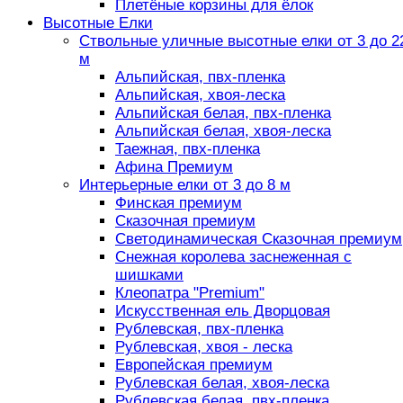
Плетёные корзины для ёлок
Высотные Елки
Ствольные уличные высотные елки от 3 до 2
м
Альпийская, пвх-пленка
Альпийская, хвоя-леска
Альпийская белая, пвх-пленка
Альпийская белая, хвоя-леска
Таежная, пвх-пленка
Афина Премиум
Интерьерные елки от 3 до 8 м
Финская премиум
Сказочная премиум
Светодинамическая Сказочная премиум
Снежная королева заснеженная с
шишками
Клеопатра "Premium"
Искусственная ель Дворцовая
Рублевская, пвх-пленка
Рублевская, хвоя - леска
Европейская премиум
Рублевская белая, хвоя-леска
Рублевская белая, пвх-пленка