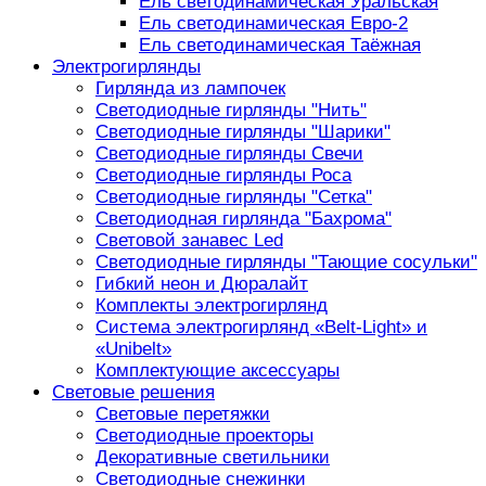
Ель светодинамическая Уральская
Ель светодинамическая Евро-2
Ель светодинамическая Таёжная
Электрогирлянды
Гирлянда из лампочек
Светодиодные гирлянды "Нить"
Светодиодные гирлянды "Шарики"
Светодиодные гирлянды Свечи
Светодиодные гирлянды Роса
Светодиодные гирлянды "Сетка"
Светодиодная гирлянда "Бахрома"
Световой занавес Led
Светодиодные гирлянды "Тающие сосульки"
Гибкий неон и Дюралайт
Комплекты электрогирлянд
Система электрогирлянд «Belt-Light» и
«Unibelt»
Комплектующие аксессуары
Световые решения
Световые перетяжки
Светодиодные проекторы
Декоративные светильники
Светодиодные снежинки