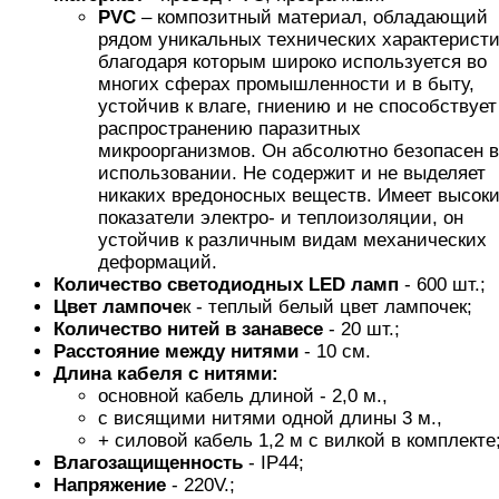
PVC
– композитный материал, обладающий
рядом уникальных технических характеристи
благодаря которым широко используется во
многих сферах промышленности и в быту,
устойчив к влаге, гниению и не способствует
распространению паразитных
микроорганизмов. Он абсолютно безопасен в
использовании. Не содержит и не выделяет
никаких вредоносных веществ. Имеет высок
показатели электро- и теплоизоляции, он
устойчив к различным видам механических
деформаций.
Количество светодиодных LED ламп
- 600 шт.;
Цвет лампоче
к - теплый белый цвет лампочек;
Количество нитей
в занавесе
- 20 шт.;
Расстояние между нитями
- 10 см.
Длина кабеля с нитями:
основной кабель длиной - 2,0 м.,
с висящими нитями одной длины 3 м.,
+ силовой кабель 1,2 м с вилкой в комплекте
Влагозащищенность
- IP44;
Напряжение
- 220V.;