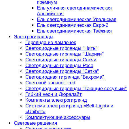
премиум
Ель уличная светодинамическая
Альпийская
Ель светодинамическая Уральская
Ель светодинамическая Евро-2
Ель светодинамическая Таёжная
Электрогирлянды
Гирлянда из лампочек
Светодиодные гирлянды "Нить"
Светодиодные гирлянды "Шарики"
Светодиодные гирлянды Свечи
Светодиодные гирлянды Роса
Светодиодные гирлянды "Сетка"
Светодиодная гирлянда "Бахрома"
Световой занавес Led
Светодиодные гирлянды "Тающие сосульки"
Гибкий неон и Дюралайт
Комплекты электрогирлянд
Система электрогирлянд «Belt-Light» и
«Unibelt»
Комплектующие аксессуары
Световые решения
Световые перетяжки