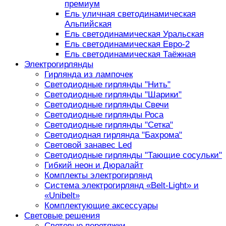
премиум
Ель уличная светодинамическая
Альпийская
Ель светодинамическая Уральская
Ель светодинамическая Евро-2
Ель светодинамическая Таёжная
Электрогирлянды
Гирлянда из лампочек
Светодиодные гирлянды "Нить"
Светодиодные гирлянды "Шарики"
Светодиодные гирлянды Свечи
Светодиодные гирлянды Роса
Светодиодные гирлянды "Сетка"
Светодиодная гирлянда "Бахрома"
Световой занавес Led
Светодиодные гирлянды "Тающие сосульки"
Гибкий неон и Дюралайт
Комплекты электрогирлянд
Система электрогирлянд «Belt-Light» и
«Unibelt»
Комплектующие аксессуары
Световые решения
Световые перетяжки