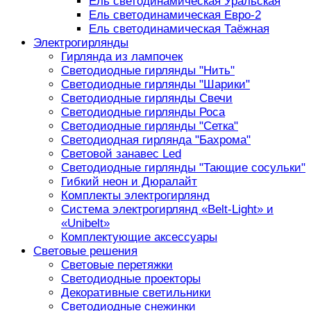
Ель светодинамическая Уральская
Ель светодинамическая Евро-2
Ель светодинамическая Таёжная
Электрогирлянды
Гирлянда из лампочек
Светодиодные гирлянды "Нить"
Светодиодные гирлянды "Шарики"
Светодиодные гирлянды Свечи
Светодиодные гирлянды Роса
Светодиодные гирлянды "Сетка"
Светодиодная гирлянда "Бахрома"
Световой занавес Led
Светодиодные гирлянды "Тающие сосульки"
Гибкий неон и Дюралайт
Комплекты электрогирлянд
Система электрогирлянд «Belt-Light» и
«Unibelt»
Комплектующие аксессуары
Световые решения
Световые перетяжки
Светодиодные проекторы
Декоративные светильники
Светодиодные снежинки