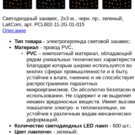
Светодиодный занавес, 2х3 м., черн. пр., зеленый,
LaitCom, арт. PCL602-11-2G 01-015
Описание
Тип товара -
электрогирлянда световой занавес;
Материал
- провод PVC,
PVC
– композитный материал, обладающий
рядом уникальных технических характеристи
благодаря которым широко используется во
многих сферах промышленности и в быту,
устойчив к влаге, гниению и не способствует
распространению паразитных
микроорганизмов. Он абсолютно безопасен в
использовании. Не содержит и не выделяет
никаких вредоносных веществ. Имеет высок
показатели электро- и теплоизоляции, он
устойчив к различным видам механических
деформаций.
Количество светодиодных LED ламп
- 600 шт.;
Цвет лампоче
к - зеленый;