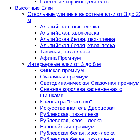
Плетёные корзины для ёлок
Высотные Елки
Ствольные уличные высотные елки от 3 до 2
м
Альпийская, пвх-пленка
Альпийская, хвоя-леска
Альпийская белая, пвх-пленка
Альпийская белая, хвоя-леска
Таежная, пвх-пленка
Афина Премиум
Интерьерные елки от 3 до 8 м
Финская премиум
Сказочная премиум
Светодинамическая Сказочная премиум
Снежная королева заснеженная с
шишками
Клеопатра "Premium"
Искусственная ель Дворцовая
Рублевская, пвх-пленка
Рублевская, хвоя - леска
Европейская премиум
Рублевская белая, хвоя-леска
Рублевская белая, пвх-пленка