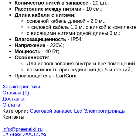
Количество нитей
в занавесе
- 20 шт.;
Расстояние между нитями
- 10 см.;
Длина кабеля с нитями:
основной кабель длиной - 2,0 м.,
+ силовой кабель 1,2 м. с вилкой в комплекте
с висящими нитями одной длины 3 м.;
Влагозащищенность
- IP54;
Напряжение
- 220V.;
Мощность
- 40 Вт;
Особенности:
Для использования внутри и вне помещений
возможность присоединения до 5-и секций;
Производитель -
LaitCom
.
Характеристики
Отзывы (
0
)
Доставка
Оплата
Категории:
Световой занавес Led
Электрогирлянды
Контакты
info@greenelki.ru
+7 (499) 455-14-79