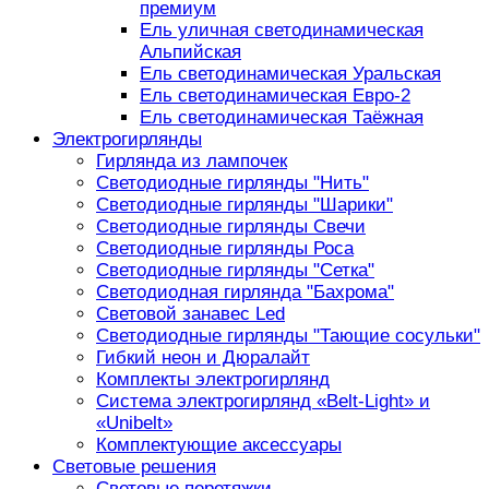
премиум
Ель уличная светодинамическая
Альпийская
Ель светодинамическая Уральская
Ель светодинамическая Евро-2
Ель светодинамическая Таёжная
Электрогирлянды
Гирлянда из лампочек
Светодиодные гирлянды "Нить"
Светодиодные гирлянды "Шарики"
Светодиодные гирлянды Свечи
Светодиодные гирлянды Роса
Светодиодные гирлянды "Сетка"
Светодиодная гирлянда "Бахрома"
Световой занавес Led
Светодиодные гирлянды "Тающие сосульки"
Гибкий неон и Дюралайт
Комплекты электрогирлянд
Система электрогирлянд «Belt-Light» и
«Unibelt»
Комплектующие аксессуары
Световые решения
Световые перетяжки