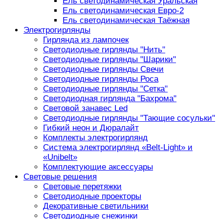
Ель светодинамическая Уральская
Ель светодинамическая Евро-2
Ель светодинамическая Таёжная
Электрогирлянды
Гирлянда из лампочек
Светодиодные гирлянды "Нить"
Светодиодные гирлянды "Шарики"
Светодиодные гирлянды Свечи
Светодиодные гирлянды Роса
Светодиодные гирлянды "Сетка"
Светодиодная гирлянда "Бахрома"
Световой занавес Led
Светодиодные гирлянды "Тающие сосульки"
Гибкий неон и Дюралайт
Комплекты электрогирлянд
Система электрогирлянд «Belt-Light» и
«Unibelt»
Комплектующие аксессуары
Световые решения
Световые перетяжки
Светодиодные проекторы
Декоративные светильники
Светодиодные снежинки