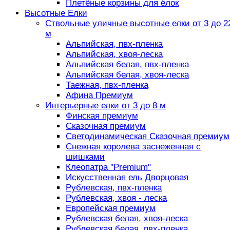
Плетёные корзины для ёлок
Высотные Елки
Ствольные уличные высотные елки от 3 до 2
м
Альпийская, пвх-пленка
Альпийская, хвоя-леска
Альпийская белая, пвх-пленка
Альпийская белая, хвоя-леска
Таежная, пвх-пленка
Афина Премиум
Интерьерные елки от 3 до 8 м
Финская премиум
Сказочная премиум
Светодинамическая Сказочная премиум
Снежная королева заснеженная с
шишками
Клеопатра "Premium"
Искусственная ель Дворцовая
Рублевская, пвх-пленка
Рублевская, хвоя - леска
Европейская премиум
Рублевская белая, хвоя-леска
Рублевская белая, пвх-пленка