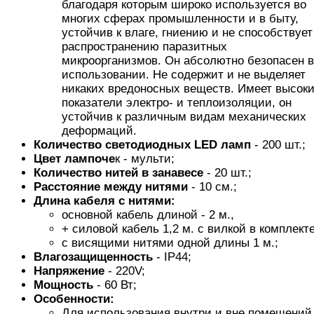
благодаря которым широко используется во
многих сферах промышленности и в быту,
устойчив к влаге, гниению и не способствует
распространению паразитных
микроорганизмов. Он абсолютно безопасен в
использовании. Не содержит и не выделяет
никаких вредоносных веществ. Имеет высок
показатели электро- и теплоизоляции, он
устойчив к различным видам механических
деформаций.
Количество светодиодных LED ламп
- 200 шт.;
Цвет лампоче
к - мульти;
Количество нитей
в занавесе
- 20 шт.;
Расстояние между нитями
- 10 см.;
Длина кабеля с нитями:
основной кабель длиной - 2 м.,
+ силовой кабель 1,2 м. с вилкой в комплекте
с висящими нитями одной длины 1 м.;
Влагозащищенность
- IP44;
Напряжение
- 220V;
Мощность
- 60 Вт;
Особенности:
Для использования внутри и вне помещений