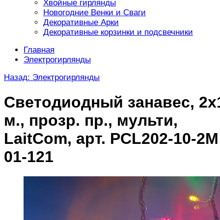
Хвойные гирлянды
Новогодние Венки и Сваги
Декоративные Арки
Декоративные корзинки и подсвечники
Главная
Электрогирлянды
Назад: Электрогирлянды
Светодиодный занавес, 2х
м., прозр. пр., мульти,
LaitCom, арт. PCL202-10-2M
01-121