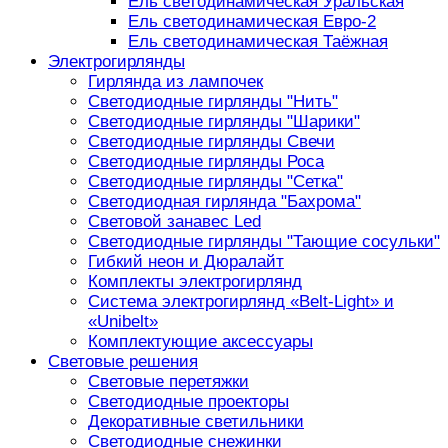
Ель светодинамическая Уральская
Ель светодинамическая Евро-2
Ель светодинамическая Таёжная
Электрогирлянды
Гирлянда из лампочек
Светодиодные гирлянды "Нить"
Светодиодные гирлянды "Шарики"
Светодиодные гирлянды Свечи
Светодиодные гирлянды Роса
Светодиодные гирлянды "Сетка"
Светодиодная гирлянда "Бахрома"
Световой занавес Led
Светодиодные гирлянды "Тающие сосульки"
Гибкий неон и Дюралайт
Комплекты электрогирлянд
Система электрогирлянд «Belt-Light» и
«Unibelt»
Комплектующие аксессуары
Световые решения
Световые перетяжки
Светодиодные проекторы
Декоративные светильники
Светодиодные снежинки