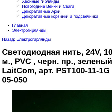
Хвойные гирлянды
Новогодние Венки и Сваги
Декоративные Арки
Декоративные корзинки и подсвечники
Главная
Электрогирлянды
Назад: Электрогирлянды
Светодиодная нить, 24V, 1
м., PVC , черн. пр., зеленый
LaitCom, арт. PST100-11-1G
05-050