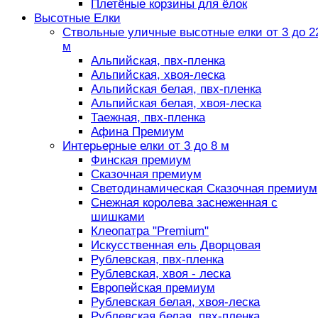
Плетёные корзины для ёлок
Высотные Елки
Ствольные уличные высотные елки от 3 до 2
м
Альпийская, пвх-пленка
Альпийская, хвоя-леска
Альпийская белая, пвх-пленка
Альпийская белая, хвоя-леска
Таежная, пвх-пленка
Афина Премиум
Интерьерные елки от 3 до 8 м
Финская премиум
Сказочная премиум
Светодинамическая Сказочная премиум
Снежная королева заснеженная с
шишками
Клеопатра "Premium"
Искусственная ель Дворцовая
Рублевская, пвх-пленка
Рублевская, хвоя - леска
Европейская премиум
Рублевская белая, хвоя-леска
Рублевская белая, пвх-пленка