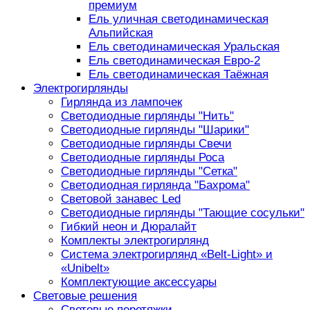
премиум
Ель уличная светодинамическая
Альпийская
Ель светодинамическая Уральская
Ель светодинамическая Евро-2
Ель светодинамическая Таёжная
Электрогирлянды
Гирлянда из лампочек
Светодиодные гирлянды "Нить"
Светодиодные гирлянды "Шарики"
Светодиодные гирлянды Свечи
Светодиодные гирлянды Роса
Светодиодные гирлянды "Сетка"
Светодиодная гирлянда "Бахрома"
Световой занавес Led
Светодиодные гирлянды "Тающие сосульки"
Гибкий неон и Дюралайт
Комплекты электрогирлянд
Система электрогирлянд «Belt-Light» и
«Unibelt»
Комплектующие аксессуары
Световые решения
Световые перетяжки