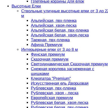
Плетёные корзины для ёлок
Высотные Елки
Ствольные уличные высотные елки от 3 до 2
м
Альпийская, пвх-пленка
Альпийская, хвоя-леска
Альпийская белая, пвх-пленка
Альпийская белая, хвоя-леска
Таежная, пвх-пленка
Афина Премиум
Интерьерные елки от 3 до 8 м
Финская премиум
Сказочная премиум
Светодинамическая Сказочная премиум
Снежная королева заснеженная с
шишками
Клеопатра "Premium"
Искусственная ель Дворцовая
Рублевская, пвх-пленка
Рублевская, хвоя - леска
Европейская премиум
Рублевская белая, хвоя-леска
Рублевская белая, пвх-пленка