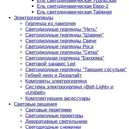
Ель светодинамическая Уральская
Ель светодинамическая Евро-2
Ель светодинамическая Таёжная
Электрогирлянды
Гирлянда из лампочек
Светодиодные гирлянды "Нить"
Светодиодные гирлянды "Шарики"
Светодиодные гирлянды Свечи
Светодиодные гирлянды Роса
Светодиодные гирлянды "Сетка"
Светодиодная гирлянда "Бахрома"
Световой занавес Led
Светодиодные гирлянды "Тающие сосульки"
Гибкий неон и Дюралайт
Комплекты электрогирлянд
Система электрогирлянд «Belt-Light» и
«Unibelt»
Комплектующие аксессуары
Световые решения
Световые перетяжки
Светодиодные проекторы
Декоративные светильники
Светодиодные снежинки