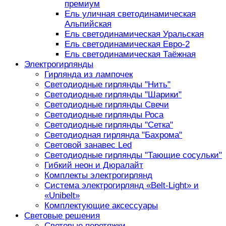
премиум
Ель уличная светодинамическая
Альпийская
Ель светодинамическая Уральская
Ель светодинамическая Евро-2
Ель светодинамическая Таёжная
Электрогирлянды
Гирлянда из лампочек
Светодиодные гирлянды "Нить"
Светодиодные гирлянды "Шарики"
Светодиодные гирлянды Свечи
Светодиодные гирлянды Роса
Светодиодные гирлянды "Сетка"
Светодиодная гирлянда "Бахрома"
Световой занавес Led
Светодиодные гирлянды "Тающие сосульки"
Гибкий неон и Дюралайт
Комплекты электрогирлянд
Система электрогирлянд «Belt-Light» и
«Unibelt»
Комплектующие аксессуары
Световые решения
Световые перетяжки