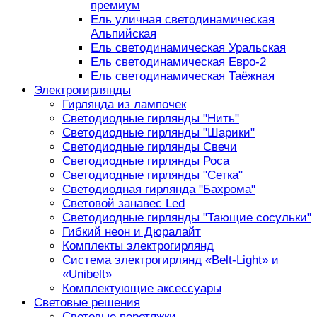
премиум
Ель уличная светодинамическая
Альпийская
Ель светодинамическая Уральская
Ель светодинамическая Евро-2
Ель светодинамическая Таёжная
Электрогирлянды
Гирлянда из лампочек
Светодиодные гирлянды "Нить"
Светодиодные гирлянды "Шарики"
Светодиодные гирлянды Свечи
Светодиодные гирлянды Роса
Светодиодные гирлянды "Сетка"
Светодиодная гирлянда "Бахрома"
Световой занавес Led
Светодиодные гирлянды "Тающие сосульки"
Гибкий неон и Дюралайт
Комплекты электрогирлянд
Система электрогирлянд «Belt-Light» и
«Unibelt»
Комплектующие аксессуары
Световые решения
Световые перетяжки