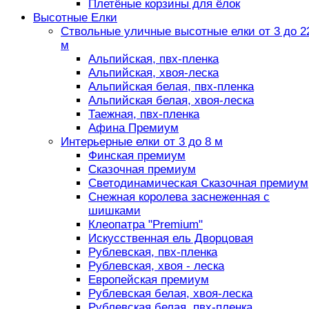
Плетёные корзины для ёлок
Высотные Елки
Ствольные уличные высотные елки от 3 до 2
м
Альпийская, пвх-пленка
Альпийская, хвоя-леска
Альпийская белая, пвх-пленка
Альпийская белая, хвоя-леска
Таежная, пвх-пленка
Афина Премиум
Интерьерные елки от 3 до 8 м
Финская премиум
Сказочная премиум
Светодинамическая Сказочная премиум
Снежная королева заснеженная с
шишками
Клеопатра "Premium"
Искусственная ель Дворцовая
Рублевская, пвх-пленка
Рублевская, хвоя - леска
Европейская премиум
Рублевская белая, хвоя-леска
Рублевская белая, пвх-пленка