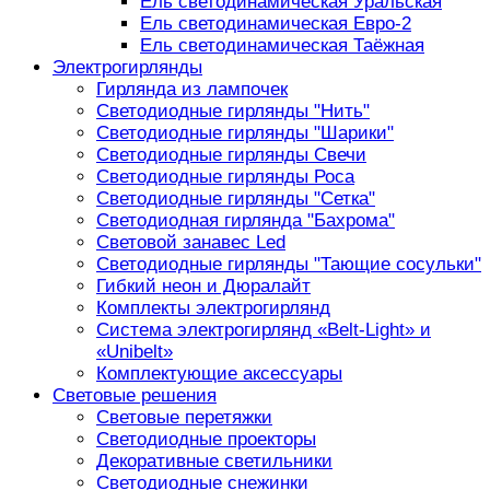
Ель светодинамическая Уральская
Ель светодинамическая Евро-2
Ель светодинамическая Таёжная
Электрогирлянды
Гирлянда из лампочек
Светодиодные гирлянды "Нить"
Светодиодные гирлянды "Шарики"
Светодиодные гирлянды Свечи
Светодиодные гирлянды Роса
Светодиодные гирлянды "Сетка"
Светодиодная гирлянда "Бахрома"
Световой занавес Led
Светодиодные гирлянды "Тающие сосульки"
Гибкий неон и Дюралайт
Комплекты электрогирлянд
Система электрогирлянд «Belt-Light» и
«Unibelt»
Комплектующие аксессуары
Световые решения
Световые перетяжки
Светодиодные проекторы
Декоративные светильники
Светодиодные снежинки